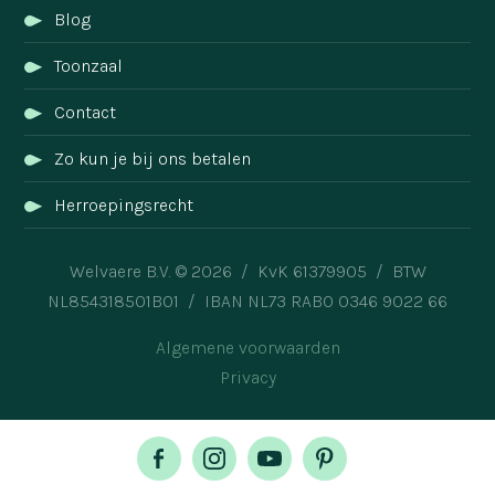
Blog
Toonzaal
Contact
Zo kun je bij ons betalen
Herroepingsrecht
Welvaere B.V. © 2026 / KvK 61379905 / BTW
NL854318501B01 / IBAN NL73 RABO 0346 9022 66
Algemene voorwaarden
Privacy