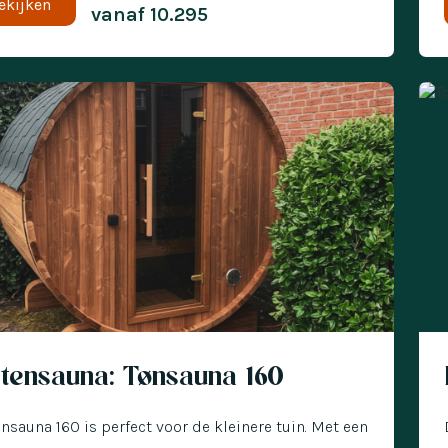
ekijken
vanaf
10.295
€ 300 korting
Ni
itensauna: Tønsauna 160
nsauna 160 is perfect voor de kleinere tuin. Met een