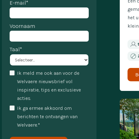
Een 
E-mail*
gema
het u
Voornaam
klein
Taal*
Ik meld me ook aan voor de
B
Welvaere nieuwsbrief vol
inspiratie, tips en exclusieve
acties.
Ik ga ermee akkoord om
berichten te ontvangen van
Welvaere.*