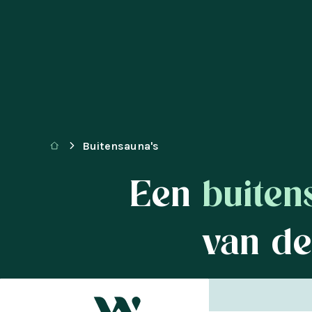
Buitensauna's
Een
buiten
van de
Ultiem onts
cre