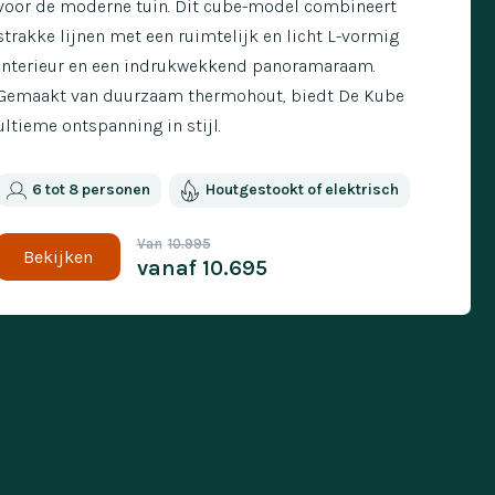
voor de moderne tuin. Dit cube-model combineert
strakke lijnen met een ruimtelijk en licht L-vormig
interieur en een indrukwekkend panoramaraam.
Gemaakt van duurzaam thermohout, biedt De Kube
ultieme ontspanning in stijl.
6 tot 8 personen
Houtgestookt of elektrisch
Van
10.995
Bekijken
vanaf
10.695