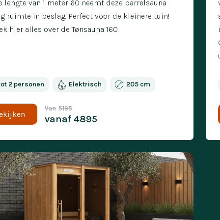
e lengte van 1 meter 60 neemt deze barrelsauna
g ruimte in beslag. Perfect voor de kleinere tuin!
k hier alles over de Tønsauna 160.
tot 2 personen
Elektrisch
205 cm
Van
5195
ekijken
vanaf
4895