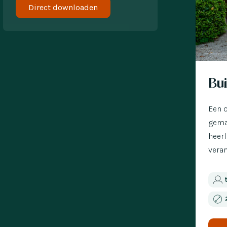
Nu met 
Bu
Een 
gema
heerl
veran