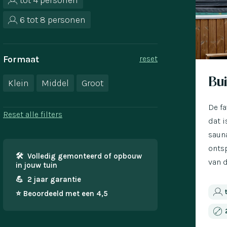
tot 4 personen
6 tot 8 personen
Formaat
reset
Nu met 
Bu
Klein
Middel
Groot
De fa
Reset alle filters
dat i
sauna
onts
🛠 Volledig gemonteerd of opbouw
van 
in jouw tuin
💪 2 jaar garantie
⭐️ Beoordeeld met een 4,5