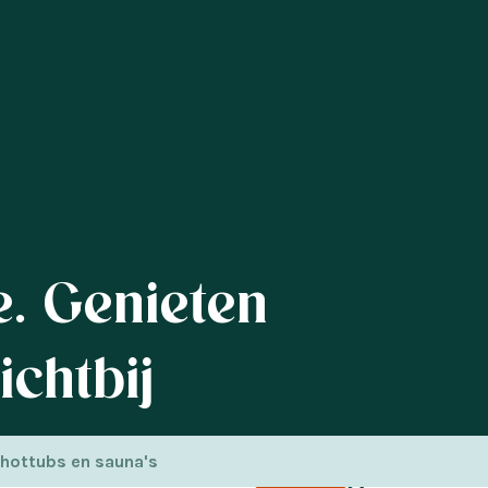
. Genieten
chtbij
n Welvaere
 hottubs en sauna's
t.