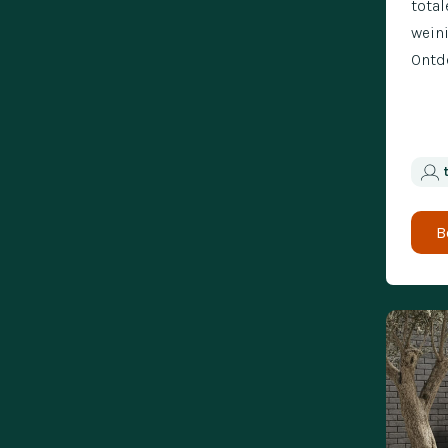
total
weini
Ontde
B