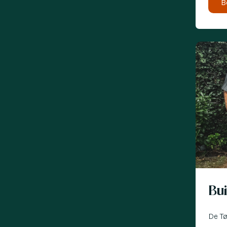
B
Nu met 
Bu
De Tø