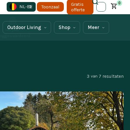
0
Gratis
NL-BE
Toonzaal
offerte
Outdoor Living
Shop
Meer
14+ jaar
oggewaardeerd
3
7
resultaten
van