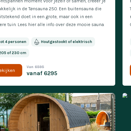
ontspannen moment voor jezelf of samen, creëer je
kkelijk in de Tønsauna 250. Een buitensauna die
itstekend doet in een grote, maar ook in een
ere tuin. Lees hier alle info over deze mooie sauna.
tot 4 personen
Houtgestookt of elektrisch
205 of 230 cm
Van
6595
ekijken
vanaf
6295