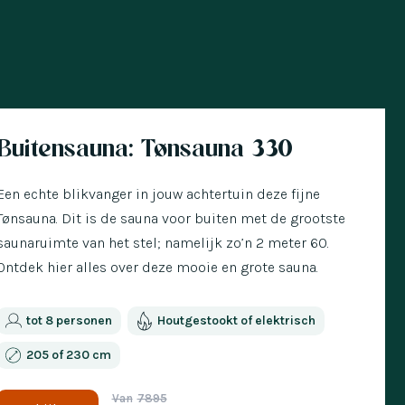
 met € 300 korting
Buitensauna: Tønsauna 330
Een echte blikvanger in jouw achtertuin deze fijne
Tønsauna. Dit is de sauna voor buiten met de grootste
saunaruimte van het stel; namelijk zo’n 2 meter 60.
Ontdek hier alles over deze mooie en grote sauna.
tot 8 personen
Houtgestookt of elektrisch
205 of 230 cm
Van
7895