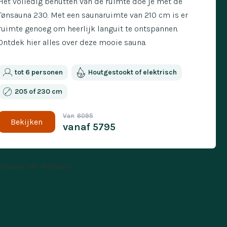
Het volledig benutten van de ruimte doe je met de
Tønsauna 230. Met een saunaruimte van 210 cm is er
ruimte genoeg om heerlijk languit te ontspannen.
Ontdek hier alles over deze mooie sauna.
tot 6 personen
Houtgestookt of elektrisch
205 of 230 cm
Van
6095
Bekijken
vanaf
5795