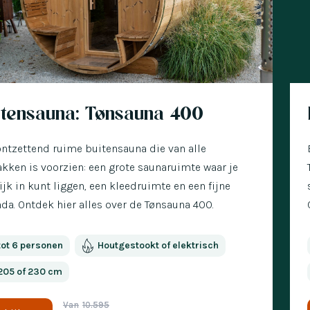
€ 300 korting
Nu
itensauna: Tønsauna 400
ontzettend ruime buitensauna die van alle
kken is voorzien: een grote saunaruimte waar je
ijk in kunt liggen, een kleedruimte en een fijne
da. Ontdek hier alles over de Tønsauna 400.
tot 6 personen
Houtgestookt of elektrisch
205 of 230 cm
Van
10.595