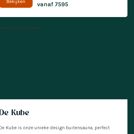
Bekijken
vanaf
7595
euw!
Nu met € 300 korting
De Kube
De Kube is onze unieke design buitensauna, perfect