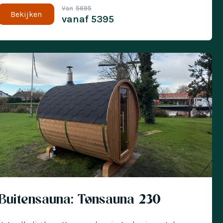
Van
5695
Bekijken
vanaf
5395
 met € 300 korting
Buitensauna: Tønsauna 230