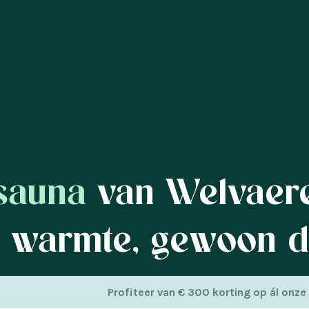
sauna
van Welvaere
 warmte, gewoon di
pannen in je tuin? Met een
barrelsauna
of
cubesauna
va
Profiteer van € 300 korting op ál onze
ëer je jouw eigen wellnessplek waar je elke dag van genie