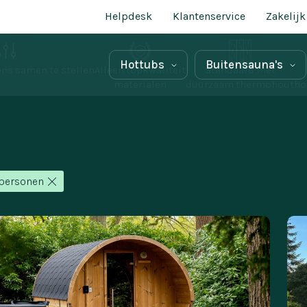
Helpdesk
Klantenservice
Zakelijk
Hottubs
Buitensauna's
ns samen te stellen
Alleen topkwaliteit
Standaard met
materialen
duurzaam thermohout
ho
 personen