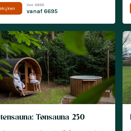
Van
6995
ekijken
vanaf
6695
€ 300 korting
Nu
itensauna: Tønsauna 250