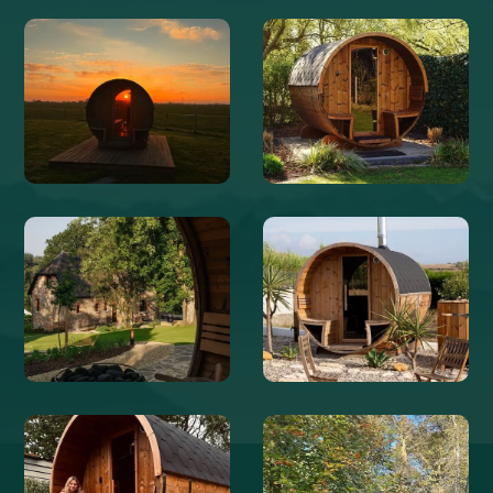
@WELVAERE
@WELVAERE
@BOERDERIJDEGROTELIEFDE
@KASTEELHOEVEDEERP
@LETEMPSDEVIVRE
@BLANCOBUNGALOW