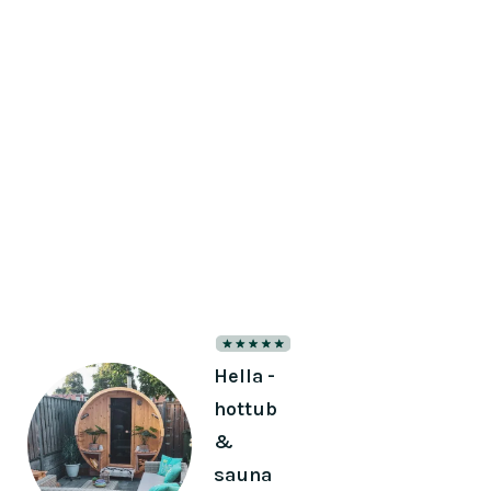
Slide 1 of 2.
Hella -
hottub
&
sauna