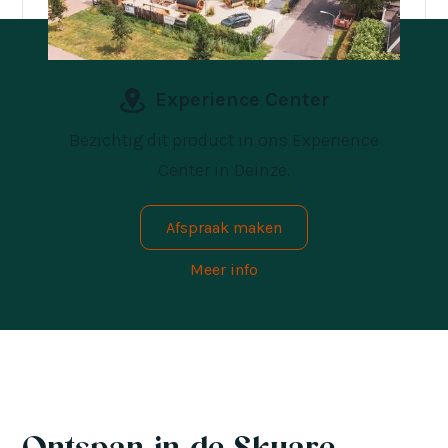
Experience Center
Bezichtig dit product in ons Experience
Center in Deinze.
Afspraak maken
Meer info
Ontspan in de Skuare