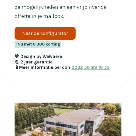
de mogelijkheden en een vrijblijvende
offerte in je mailbox.
Naar de configurator
Nieuw
Nu met € 300 korting
💚 Design by Welvaere
💪 2 jaar garantie
📱Meer informatie bel dan
0032 56 89 16 55