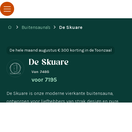
Buitensauna's
De Skuare
De hele maand augustus € 300 korting in de Toonzaal
De Skuare
Van
7495
voor
7195
De Skuare is onze moderne vierkante buitensauna,
ontworpen voor liefhebbers van strak design en pure
warmtebeleving. Gemaakt van duurzaam thermohout en
uitgerust met een krachtige elektrische kachel, biedt de
Skuare pure ontspanning.