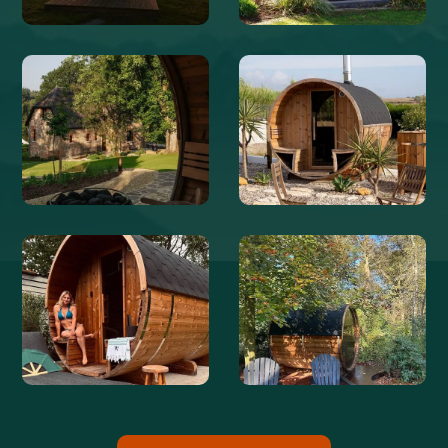
@BOERDERIJDEGROTELIEFDE
@KASTEELHOEVEDEERP
@LETEMPSDEVIVRE
@BLANCOBUNGALOW
@LIEKE_HEMELAER
@SSOPHIEDEBOER