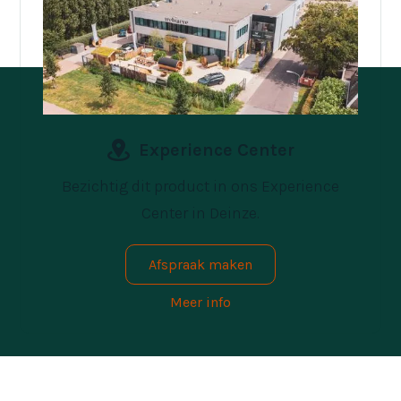
Experience Center
Bezichtig dit product in ons Experience
Center in Deinze.
Afspraak maken
Meer info