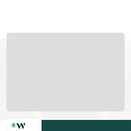
200 cm
180 cm
v.a. 1 uur
680 kg
Houtgestookt of elektrisch verkrijgbaar
0
Stel jouw buitensauna samen