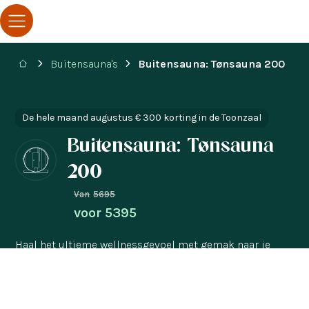
Buitensauna's
Buitensauna: Tønsauna 200
De hele maand augustus € 300 korting in de Toonzaal
Buitensauna: Tønsauna
200
Van
5695
voor
5395
Haal het ultieme wellnessgevoel met gemak naar je
eigen tuin met de Tønsauna 200. Niet te groot, maar een
ideale buitensauna voor een fijne saunasessie. Ontdek
hier alles wat je moet weten over deze geweldige sauna.