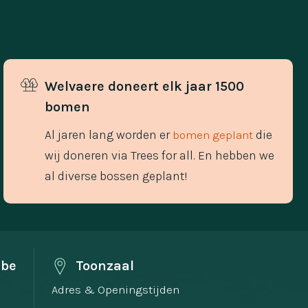
Welvaere doneert elk jaar 1500 
bomen
Al jaren lang worden er
die
bomen geplant
wij doneren via Trees for all. En hebben we
al diverse bossen geplant!
.be
Toonzaal
Adres & Openingstijden