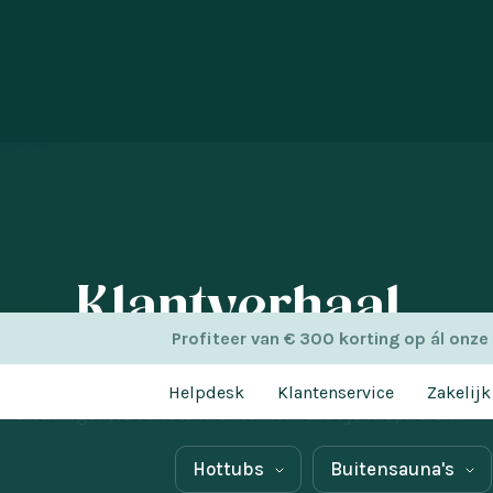
Klantverhaal
Profiteer van € 300 korting op ál onze
spreken we onze klanten over keuze voor een hottub of 
Helpdesk
Klantenservice
Zakelijk
ervaringen, favoriete momenten. Laat je inspireren!
Hottubs
Buitensauna's