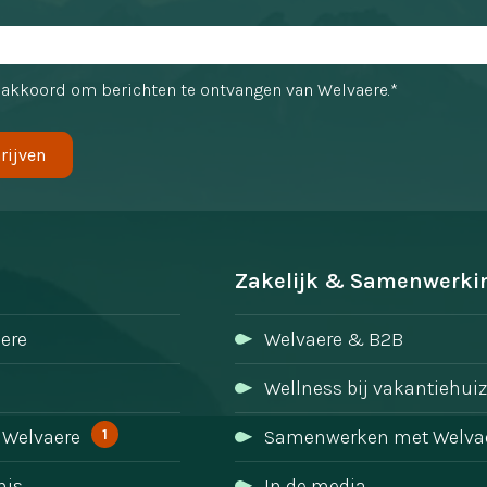
 akkoord om berichten te ontvangen van Welvaere.*
Zakelijk & Samenwerki
ere
Welvaere & B2B
Wellness bij vakantiehui
1
 Welvaere
Samenwerken met Welva
nis
In de media