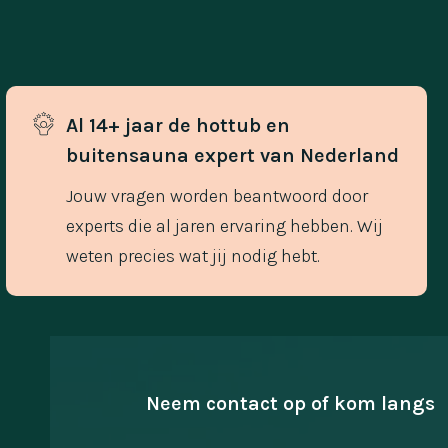
Al 14+ jaar de hottub en 
buitensauna expert van Nederland
Jouw vragen worden beantwoord door
experts die al jaren ervaring hebben. Wij
weten precies wat jij nodig hebt.
Neem contact op of kom langs