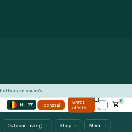
 hottubs en sauna's
sauna, hun
0
Gratis
NL-BE
Toonzaal
offerte
Outdoor Living
Shop
Meer