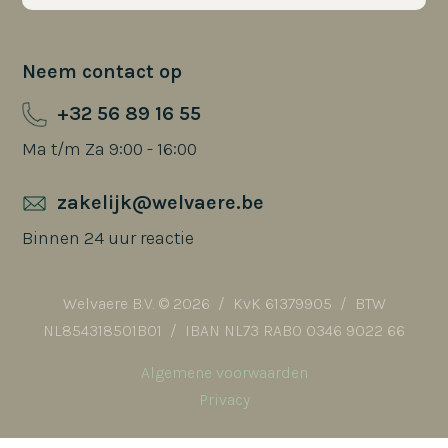
Neem contact op
+32 56 89 16 55
Ma t/m Za 9:00 - 16:00
zakelijk@welvaere.be
Binnen 24 uur reactie
Welvaere B.V. © 2026 / KvK 61379905 / BTW
NL854318501B01 / IBAN NL73 RABO 0346 9022 66
Algemene voorwaarden
Privacy