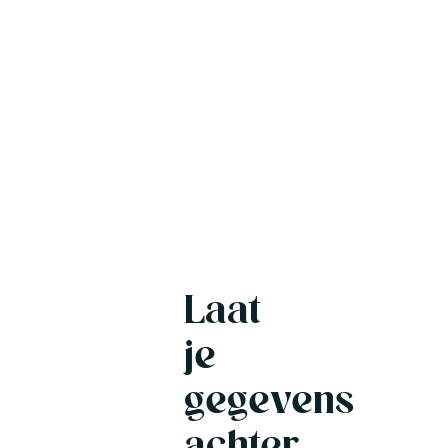
prive hottub, een tonsauna bij de Pingo én
een gezamelijke hottub. Echt ontspannen in
Twijzelerheide.
Zwier de vrijhaven van de stad
Zwier
Laat
Een verscholen paradijs onder de rook van
je
Amsterdam. Een plek waar je heerlijk kunt
Zwieren, waar je er echt even tussenuit bent
gegevens
en waar je ultiem geniet.
achter