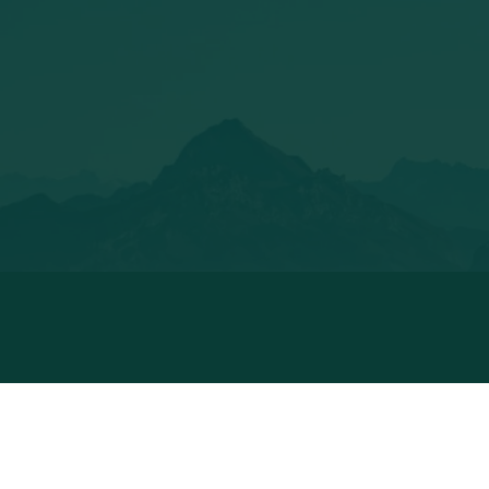
@CHALUXE_
@WOODSY