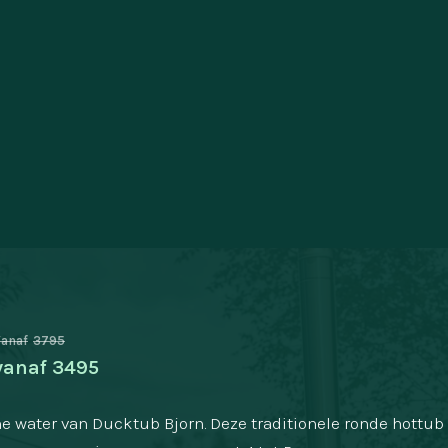
anaf
3795
vanaf
3495
rme water van Ducktub Bjorn. Deze traditionele ronde hottub