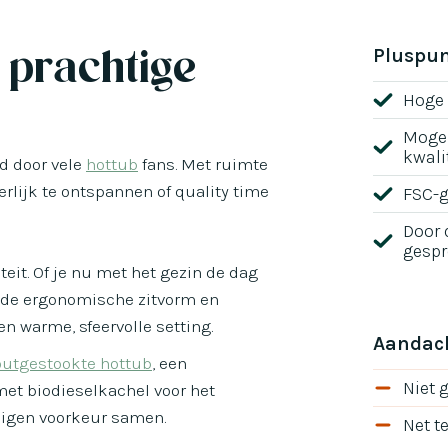
 prachtige
Pluspu
Hoge 
Mogel
kwalit
fd door vele
hottub
fans. Met ruimte
erlijk te ontspannen of quality time
FSC-g
Door 
gespr
eit. Of je nu met het gezin de dag
mt: de ergonomische zitvorm en
 warme, sfeervolle setting.
Aandac
utgestookte hottub
, een
Niet 
 met biodieselkachel voor het
 eigen voorkeur samen.
Net t