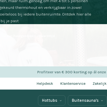
inen, maar ruim genoeg om met 4 tot 5 personen
ekeurd thermohout en verkrijgbaar in zowel
oeiteloos bij iedere buitenruimte. Ontdek hier alle
ij je past.
± 2 uur (houtgestookt) opwarmtijd
g
Profiteer van € 300 korting op ál onze
Helpdesk
Klantenservice
Zakelijk
Hottubs
Buitensauna's