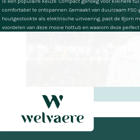
is een populaire keuze. Compact genoeg voor kleinere tu
comfortabel te ontspannen. Gemaakt van duurzaam FSC-g
houtgestookte als elektrische uitvoering, past de Bjorn m
voordelen van deze mooie hottub en waarom deze perfect b
173,5x173,5x100
Rechte banken
1000 liter
Houtgestookt, elektrisch, hybride of biobrandstof
110 k