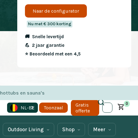
Naar de configurator
Nu met € 300 korting
🚚 Snelle levertijd
💪 2 jaar garantie
⭐️ Beoordeeld met een 4,5
 hottubs en sauna's
0
Gratis
NL-BE
Toonzaal
offerte
Outdoor Living
Shop
Meer