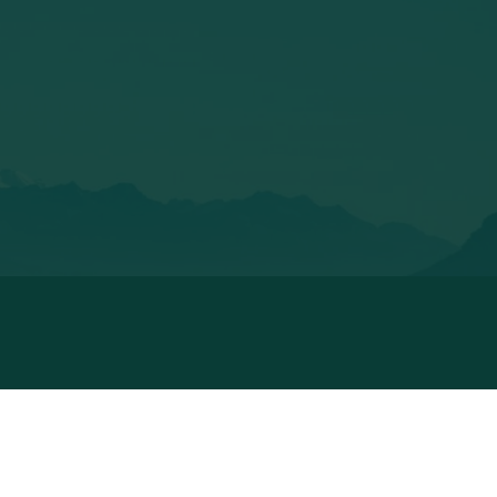
@WELVAERE
@JM_DOHEEM_AM_G