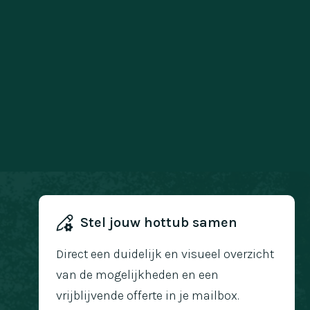
Stel jouw hottub samen
Direct een duidelijk en visueel overzicht
van de mogelijkheden en een
vrijblijvende offerte in je mailbox.