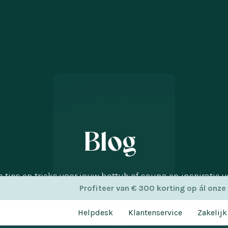
Blog
le tips en tricks voor jouw hottub of sauna en inspiratie v
Profiteer van € 300 korting op ál onze
outdoors. We delen onze persoonlijke tips, verhalen van 
fhebbers en geven je inspiratie voor het creëren van onve
Helpdesk
Klantenservice
Zakelijk
momenten in jouw tuin.