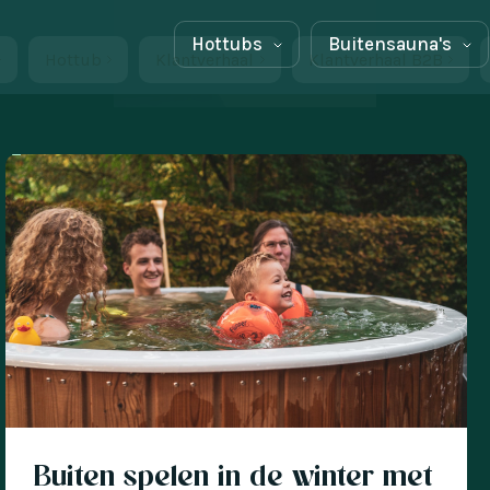
Hottubs
Buitensauna's
Hottub
Klantverhaal
Klantverhaal B2B
Buiten spelen in de winter met