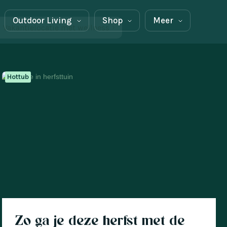
Outdoor Living
Shop
Meer
Vakantielocatie met wellness
Hottub
Zo ga je deze herfst met de