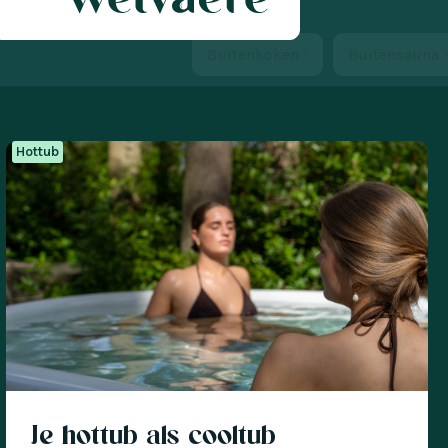
Buitenkoken
Buitensauna
Hottub
Je hottub als cooltub