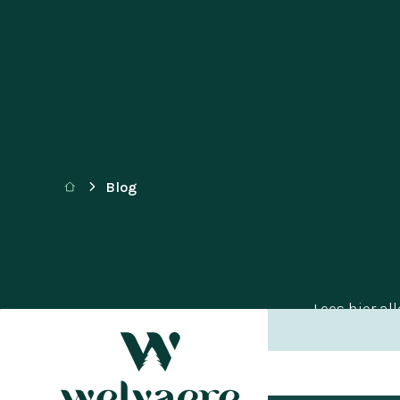
Blog
Lees hier al
time 
wellnesslie