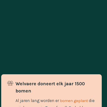
Welvaere doneert elk jaar 1500 
bomen
Al jaren lang worden er
die
bomen geplant