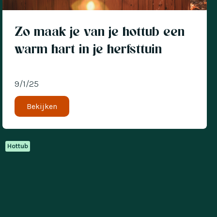
Zo maak je van je hottub een
warm hart in je herfsttuin
9/1/25
Bekijken
Hottub