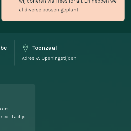
wij doneren via Trees for all. En hebben we
al diverse bossen geplant!
.be
Toonzaal
Adres & Openingstijden
n ons
meer. Laat je