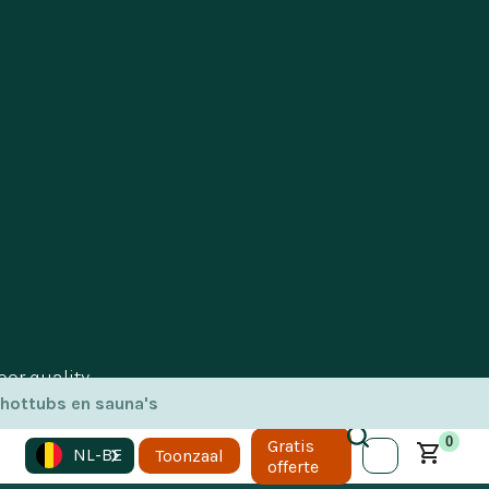
oor quality
 hottubs en sauna's
onze
rgetelijke
0
Gratis
NL-BE
Toonzaal
offerte