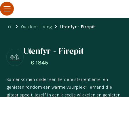
Outdoor Living
Utenfyr - Firepit
Utenfyr - Firepit
€
1845
Samenkomen onder een heldere sterrenhemel en
genieten rondom een warme vuurplek? Iemand die
gitaar speelt, jezelf in een kleedje wikkelen en genieten
van heerlijk eten. Deze magische ervaring creëer je met
de Utenfyr.
61 cm
125 cm
Houtgestookt
Grill