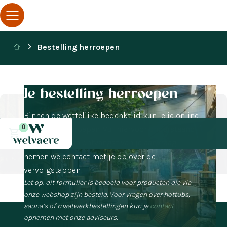
Bestelling herroepen
Je bestelling herroepen
Binnen de wettelijke bedenktijd kun je je online
0
bestelling herroepen. Vul hiervoor onderstaand
formulier in. Na ontvangst van je aanvraag
nemen we contact met je op over de
vervolgstappen.
Let op: dit formulier is bedoeld voor producten die via
onze webshop zijn besteld. Voor vragen over hottubs,
sauna’s of maatwerkbestellingen kun je
contact
opnemen met onze adviseurs.