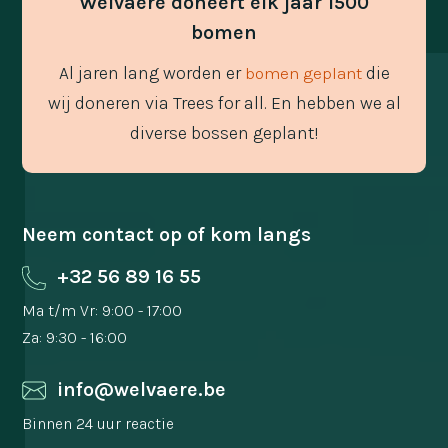
Welvaere doneert elk jaar 1500
bomen
Al jaren lang worden er
die
bomen geplant
wij doneren via Trees for all. En hebben we al
diverse bossen geplant!
Neem contact op of kom langs
+32 56 89 16 55
Ma t/m Vr: 9:00 - 17:00
Za: 9:30 - 16:00
info@welvaere.be
Binnen 24 uur reactie