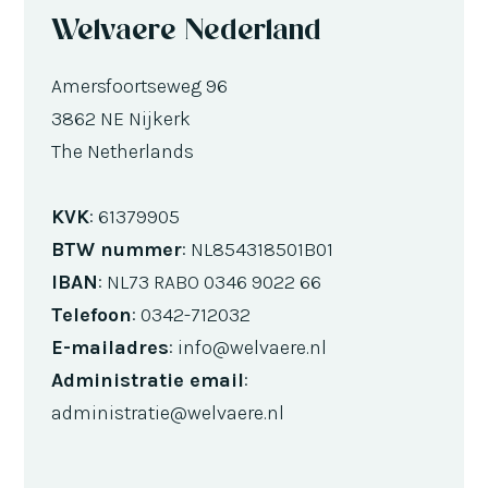
Welvaere Nederland
Amersfoortseweg 96
3862 NE Nijkerk
The Netherlands
KVK
: 61379905
BTW nummer
: NL854318501B01
IBAN
: NL73 RABO 0346 9022 66
Telefoon
: 0342-712032
E-mailadres
: info@welvaere.nl
Administratie email
:
administratie@welvaere.nl