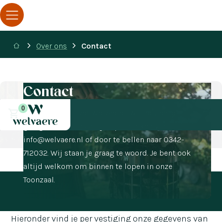
Over ons
Contact
Contact
0
Heb je vragen over Welvaere? Wij helpen je
graag! Je kunt ons altijd op bereiken via
info@welvaere.nl of door te bellen naar 0342-
712032. Wij staan je graag te woord. Je bent ook
altijd welkom om binnen te lopen in onze
Toonzaal.
Hieronder vind je per vestiging onze gegevens van