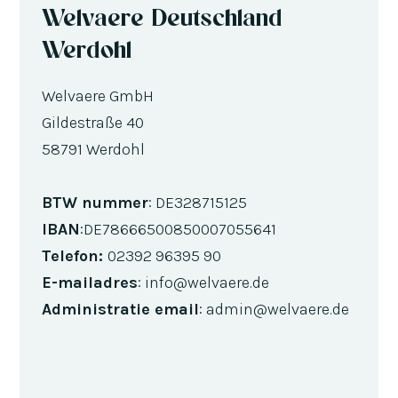
Welvaere Deutschland
Werdohl
Welvaere GmbH
Gildestraße 40
58791 Werdohl
BTW nummer
: DE328715125
IBAN
:DE78666500850007055641
Telefon:
02392 96395 90
E-mailadres
: info@welvaere.de
Administratie email
: admin@welvaere.de