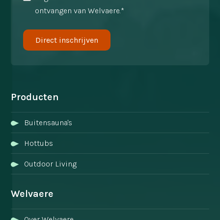
ontvangen van Welvaere.*
Producten
Buitensauna's
Hottubs
Outdoor Living
Welvaere
Over Welvaere