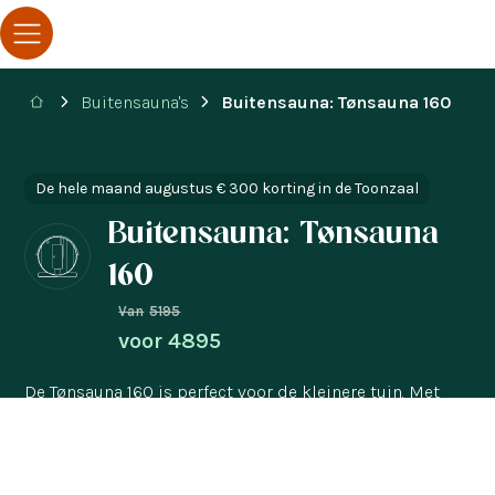
Buitensauna's
Buitensauna: Tønsauna 160
De hele maand augustus € 300 korting in de Toonzaal
Buitensauna: Tønsauna
160
Van
5195
voor
4895
De Tønsauna 160 is perfect voor de kleinere tuin. Met
een totale lengte van 1 meter 60 neemt deze
barrelsauna weinig ruimte in beslag. Perfect voor de
kleinere tuin! Ontdek hier alles over de Tønsauna 160.