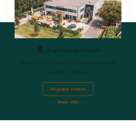
Experience Center
Bezichtig dit product in ons Experience
Center in Deinze.
Afspraak maken
Meer info