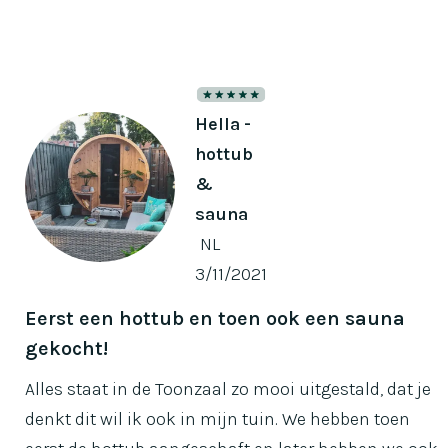
Slide 1 of 2.
Hella -
hottub
&
sauna
NL
3/11/2021
Eerst een hottub en toen ook een sauna
gekocht!
Alles staat in de Toonzaal zo mooi uitgestald, dat je
denkt dit wil ik ook in mijn tuin. We hebben toen