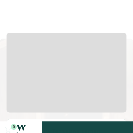
160 cm
140 cm
v.a. 1 uur
Elektrisch
680 kg
0
Stel jouw Tønsauna samen