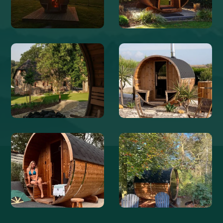
@BOERDERIJDEGROTELIEFDE
@KASTEELHOEVEDEERP
@LETEMPSDEVIVRE
@BLANCOBUNGALOW