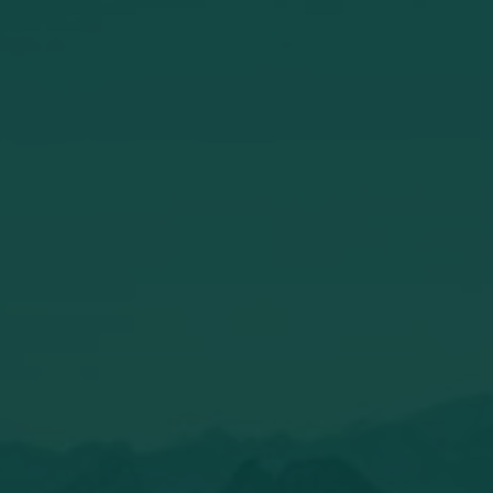
Dennendroom
Zie jij jezelf hier al genieten van een glas
bubbels en borrelplank? 🥂🧖🏻‍♀️
Lees het hele verhaal
Familie over de kook