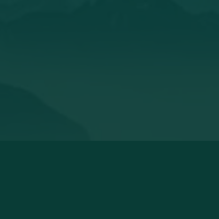
Liefde is samen pizza 🍕 bakken 🥰 én de
liefde van de man gaat door de maag 🤪
Allemaal waar! Wij zijn echt enorme
bofkonten! Deze toffe houtgestookte
pizzaoven 🔥van @welvaere mochten wij
namelijk testen en houden 🤩
Lees het hele verhaal
Linsey
Het is echt heerlijk bij mooi weer lekker
buiten te zijn met de kinderen, alle
ingrediënten op tafel te zetten en ons eigen
pizza's te maken. Bram vindt het ook