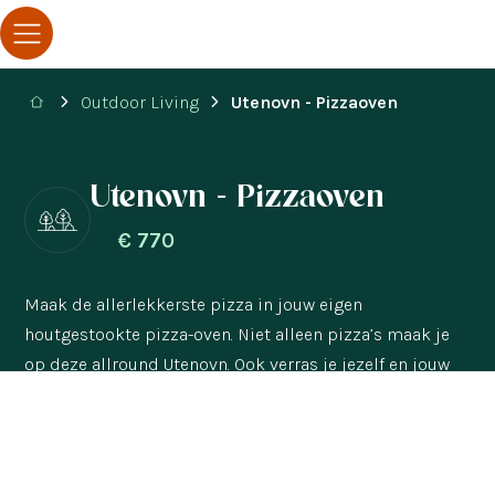
Outdoor Living
Utenovn - Pizzaoven
Utenovn - Pizzaoven
€
770
Maak de allerlekkerste pizza in jouw eigen
houtgestookte pizza-oven. Niet alleen pizza’s maak je
op deze allround Utenovn. Ook verras je jezelf en jouw
gasten met een heerlijk malse Saltimbocca van de grill
bovenop de Utenovn als je kiest voor de bakplaat
upgrade.