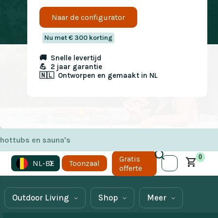
Naar de configurator
Nu met € 300 korting
🚚 Snelle levertijd
💪 2 jaar garantie
🇳🇱 Ontworpen en gemaakt in NL
 hottubs en sauna's
0
Gratis
NL-BE
Toonzaal
offerte
Outdoor Living
Shop
Meer