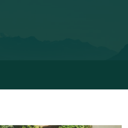
@WELVAERE
@JM_DOHEEM_AM_G