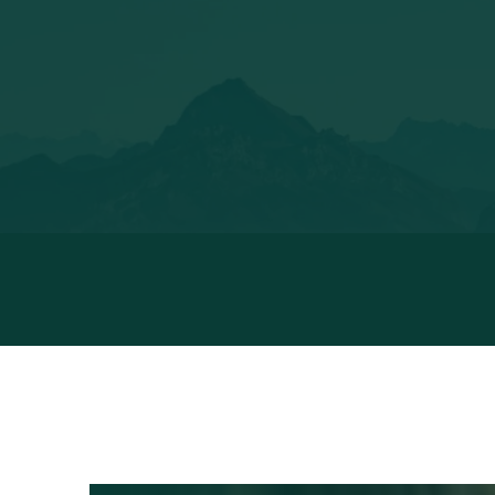
@CHALUXE_
@WOODSY