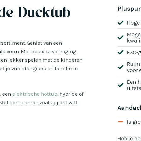
de Ducktub
Pluspu
Hoge 
Mogel
kwalit
ssortiment. Geniet van een
le vorm. Met de extra verhoging
FSC-g
en lekker spelen met de kinderen.
Ruimt
t je vriendengroep en familie in
voor 
Een h
uitst
, een
elektrische hottub
, hybride of
tel hem samen zoals jij dat wilt.
Aandac
Is gr
Heb je no