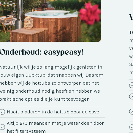
T
m
v
Onderhoud: easypeasy!
w
3
Natuurlijk wil je zo lang mogelijk genieten in
m
jouw eigen Ducktub, dat snappen wij. Daarom
hebben wij de hottubs zo ontworpen dat het
weinig onderhoud nodig heeft én hebben we
praktische opties die je kunt toevoegen.
Nooit bladeren in de hottub door de cover
Altijd 2/3 maanden met je water doen door
het filtersysteem