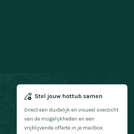
Stel jouw hottub samen
Direct een duidelijk en visueel overzicht
van de mogelijkheden en een
vrijblijvende offerte in je mailbox.