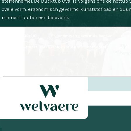
sterrenhemel. De Ducktub Oval is volgens ons dé hottub v
ovale vorm, ergonomisch gevormd kunststof bad en duu
moment buiten een belevenis.
240x200x110
Ergonomisch gevormde banken
17
Houtgestookt, elektrisch, hybride of biobrandstof
210 k