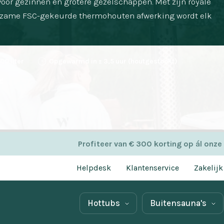
oor gezinnen en grotere gezelschappen. Met zijn royale
rzame FSC-gekeurde thermohouten afwerking wordt elk
00 liter
Opgewarmd in ± 3,5 uur (houtgestookt)
g
Profiteer van € 300 korting op ál onze
Helpdesk
Klantenservice
Zakelijk
Hottubs
Buitensauna's