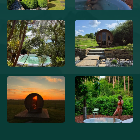
@WELVAERE
@SSOPHIEDEBOER
@NATUURHUISJESWESTERWOLDE
@WELVAERE
@BOERDERIJDEGROTELIEFDE
@WOODSY