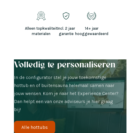
Alleen topkwaliteit
Incl. 2 jaar
14+ jaar
materialen
garantie
hooggewaardeerd
Volledig te personaliseren
In de configurator stel je jouw toekomstige
hottub en of buitensauna helemaal samen naar
jouw wensen. Kom je naar het Experience Center?
Dan helpt een van onze adviseurs je hier graag
bij!
Alle hottubs