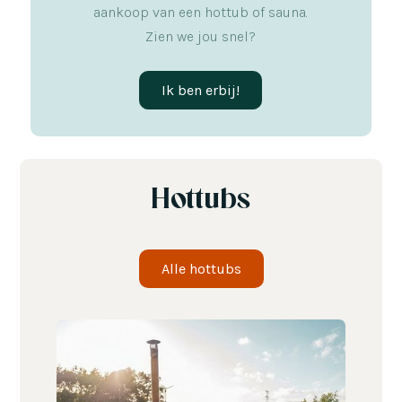
aankoop van een hottub of sauna.
Zien we jou snel?
Ik ben erbij!
Hottubs
Alle hottubs