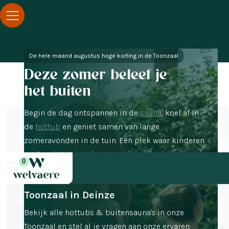
De hele maand augustus hoge korting in de Toonzaal
Deze zomer beleef je
het buiten
Begin de dag ontspannen in de
sauna
, koel af in
de
hottub
en geniet samen van lange
zomeravonden in de tuin. Een plek waar kinderen
spelen, jij tot rust komt en mooie herinneringen
0
ontstaan.
Toonzaal in Deinze
Bekijk alle hottubs & buitensauna's in onze
Toonzaal en stel al je vragen aan onze ervaren