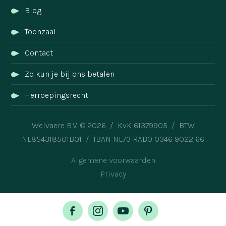
Blog
Toonzaal
Contact
Zo kun je bij ons betalen
Herroepingsrecht
Welvaere B.V. © 2026 / KvK 61379905 / BTW
NL854318501B01 / IBAN NL73 RABO 0346 9022 66
Algemene voorwaarden
Privacy