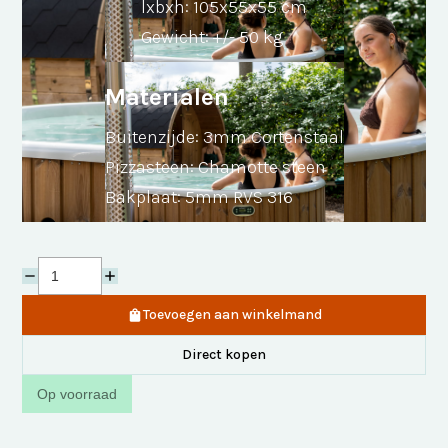
lxbxh: 105x55x55 cm
Gewicht: +/- 50 kg
Materialen
Buitenzijde: 3mm Cortenstaal
Pizzasteen: Chamotte steen
Bakplaat: 5mm RVS 316
Toevoegen aan winkelmand
Direct kopen
Op voorraad