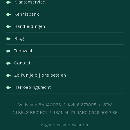
Klantenservice
Kennisbank
Handleidingen
Blog
Toonzaal
Contact
Zo kun je bij ons betalen
Herroepingsrecht
Welvaere B.V. © 2026 / KvK 61379905 / BTW
NL854318501B01 / IBAN NL73 RABO 0346 9022 66
Algemene voorwaarden