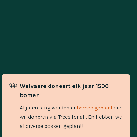
Welvaere doneert elk jaar 1500 
bomen
Al jaren lang worden er
die
bomen geplant
wij doneren via Trees for all. En hebben we
al diverse bossen geplant!