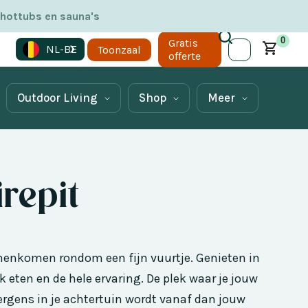
 hottubs en sauna's
0
Gratis
NL-BE
Toonzaal
offerte
Outdoor Living
Shop
Meer
irepit
amenkomen rondom een fijn vuurtje. Genieten in
k eten en de hele ervaring. De plek waar je jouw
rgens in je achtertuin wordt vanaf dan jouw