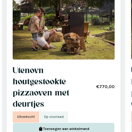
Utenovn
houtgestookte
€770,00
pizzaoven met
deurtjes
Uitverkocht
Op voorraad
Toevoegen aan winkelmand