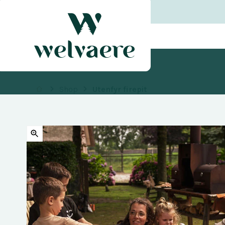
Shop
Utenfyr firepit