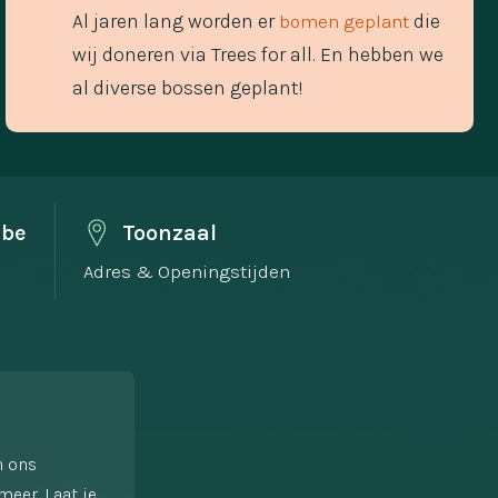
Al jaren lang worden er
die
bomen geplant
wij doneren via Trees for all. En hebben we
al diverse bossen geplant!
.be
Toonzaal
Adres & Openingstijden
n ons
meer. Laat je