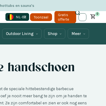
 hottubs en sauna's
0
Gratis
NL-BE
Toonzaal
offerte
Outdoor Living
Shop
Meer
e handschoen
et de speciale hittebestendige barbecue
ef je nooit meer bang te zijn om je handen te
nt. Ze zijn comfortabel en zien er ook nog eens