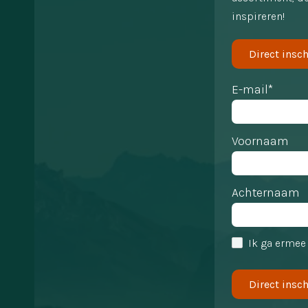
inspireren!
Direct insch
E-mail*
Voornaam
Achternaam
Ik ga ermee