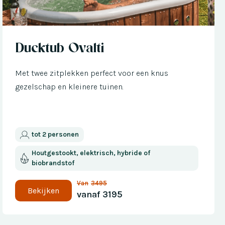
Nu met € 300 korting
Ducktub Ovalti
Met twee zitplekken perfect voor een knus
gezelschap en kleinere tuinen.
tot 2 personen
Houtgestookt, elektrisch, hybride of
biobrandstof
Van
3495
Bekijken
vanaf
3195