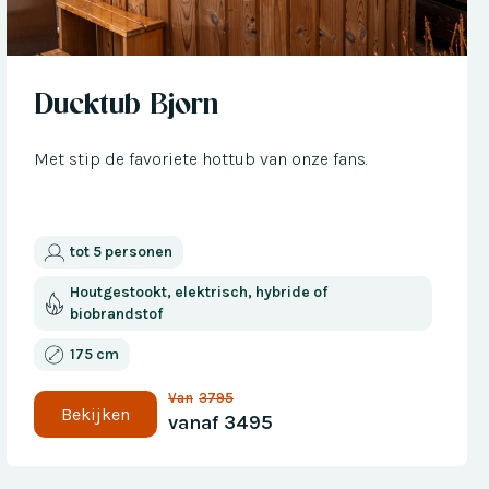
Nu met € 300 korting
Ducktub Bjorn
Met stip de favoriete hottub van onze fans.
tot 5 personen
Houtgestookt, elektrisch, hybride of
biobrandstof
175 cm
Van
3795
Bekijken
vanaf
3495