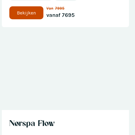
Van
7995
Bekijken
vanaf
7695
Nu met € 300 korting
Nørspa Flow