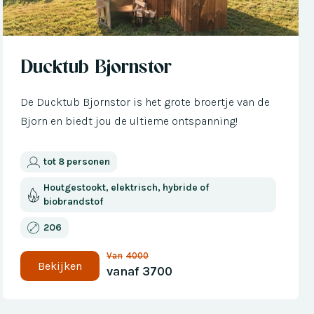
Nu met € 300 korting
Ducktub Bjornstor
De Ducktub Bjornstor is het grote broertje van de
Bjorn en biedt jou de ultieme ontspanning!
tot 8 personen
Houtgestookt, elektrisch, hybride of
biobrandstof
206
Van
4000
Bekijken
vanaf
3700