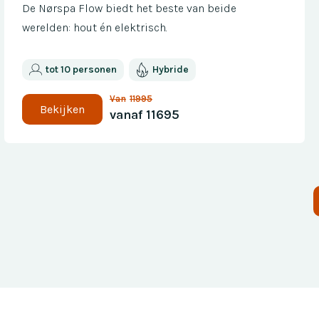
De Nørspa Flow biedt het beste van beide
werelden: hout én elektrisch.
tot 10 personen
Hybride
Van
11995
Bekijken
vanaf
11695