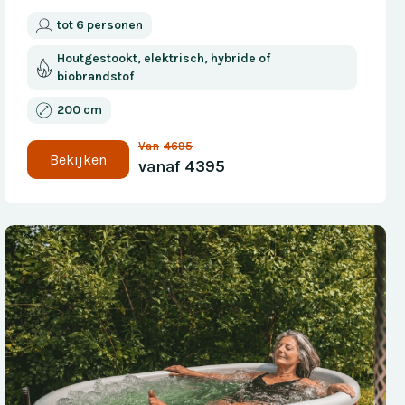
tot 6 personen
Houtgestookt, elektrisch, hybride of
biobrandstof
200 cm
Van
4695
Bekijken
vanaf
4395