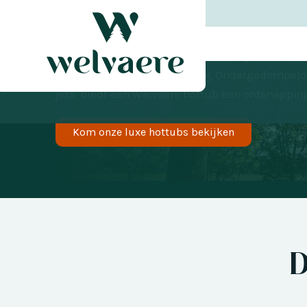
Luxe hottub
Stel u een serene oase voor in uw eigen tuin, w
ontspannen na een lange dag. Ondergedompeld 
jets, biedt een Welvaere hottub een ontsnapping
Kom onze luxe hottubs bekijken
D