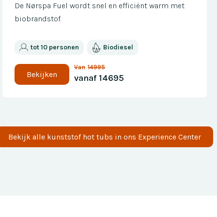
De Nørspa Fuel wordt snel en efficiënt warm met
biobrandstof.
tot 10 personen
Biodiesel
Van
14995
Bekijken
vanaf
14695
Bekijk alle
kunststof
hot tubs in ons Experience Center