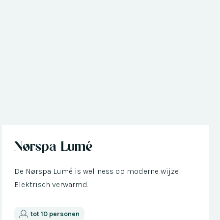
Nu met € 300 korting
Nørspa Lumé
De Nørspa Lumé is wellness op moderne wijze.
Elektrisch verwarmd.
tot 10 personen