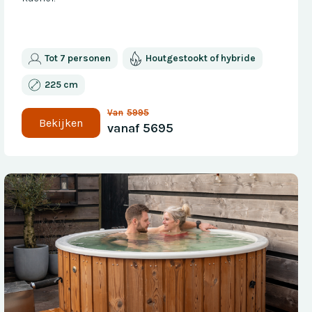
Tot 7 personen
Houtgestookt of hybride
225 cm
Van
5995
Bekijken
vanaf
5695