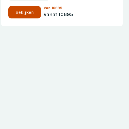
Van
10995
Bekijken
vanaf
10695