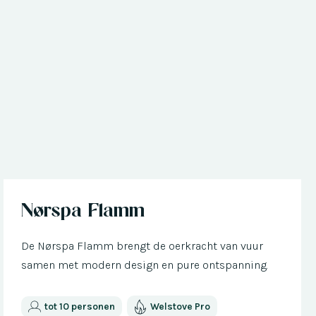
Nu met € 300 korting
Nørspa Flamm
De Nørspa Flamm brengt de oerkracht van vuur
samen met modern design en pure ontspanning.
tot 10 personen
Welstove Pro