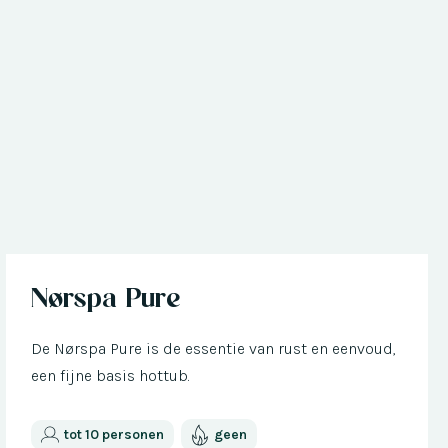
Nu met € 300 korting
Nørspa Pure
De Nørspa Pure is de essentie van rust en eenvoud,
een fijne basis hottub.
tot 10 personen
geen