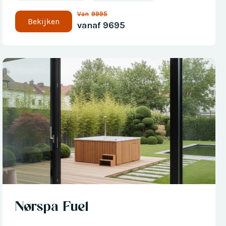
Van
9995
Bekijken
vanaf
9695
Nu met € 300 korting
Nørspa Fuel