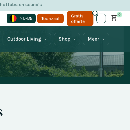
 hottubs en sauna's
0
Gratis
NL-BE
Toonzaal
offerte
itnodigt om te
de kracht van
Outdoor Living
Shop
Meer
s