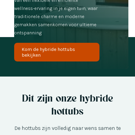
van een flexibele en efficiënte
wellness-ervaring in je eigen tuin, waar
traditionele charme en moderne
gemakken samenkomen voor ultieme
ontspanning
Kom de hybride hottubs
bekijken
Dit zijn onze hybride
hottubs
De hottubs zijn volledig naar wens samen te