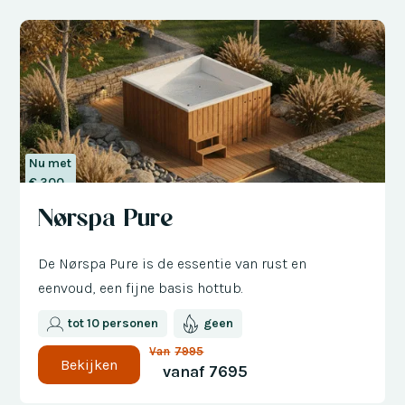
Nu met
€ 300
korting
Nørspa Pure
De Nørspa Pure is de essentie van rust en
eenvoud, een fijne basis hottub.
tot 10 personen
geen
Van
7995
Bekijken
vanaf
7695