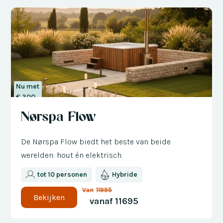
Nu met
€ 300
korting
Nørspa Flow
De Nørspa Flow biedt het beste van beide
werelden: hout én elektrisch.
tot 10 personen
Hybride
Van
11995
Bekijken
vanaf
11695