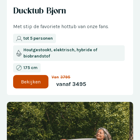
korting
Ducktub Bjorn
Met stip de favoriete hottub van onze fans.
tot 5 personen
Houtgestookt, elektrisch, hybride of
biobrandstof
175 cm
Van
3795
Bekijken
vanaf
3495