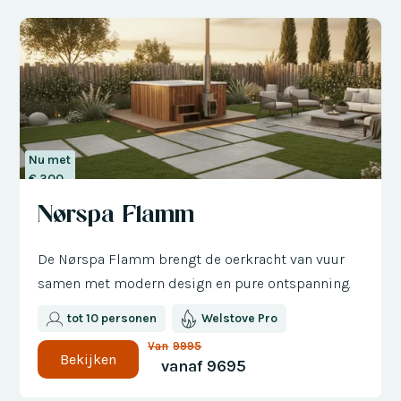
Nu met
€ 300
korting
Nørspa Flamm
De Nørspa Flamm brengt de oerkracht van vuur
samen met modern design en pure ontspanning.
tot 10 personen
Welstove Pro
Van
9995
Bekijken
vanaf
9695