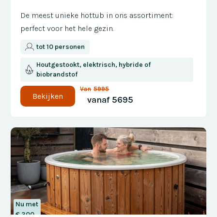
De meest unieke hottub in ons assortiment:
perfect voor het hele gezin.
tot 10 personen
Houtgestookt, elektrisch, hybride of
biobrandstof
Van
5995
Bekijken
vanaf
5695
Nu met
€ 300