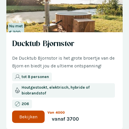
Nu met
€ 300
korting
Ducktub Bjornstor
De Ducktub Bjornstor is het grote broertje van de
Bjorn en biedt jou de ultieme ontspanning!
tot 8 personen
Houtgestookt, elektrisch, hybride of
biobrandstof
206
Van
4000
Bekijken
vanaf
3700