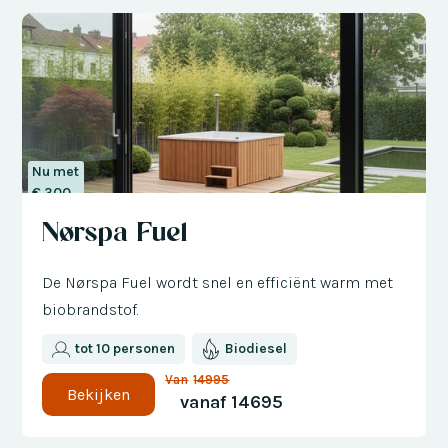
Nu met
€ 300
korting
Nørspa Fuel
De Nørspa Fuel wordt snel en efficiënt warm met
biobrandstof.
tot 10 personen
Biodiesel
Van
14995
Bekijken
vanaf
14695