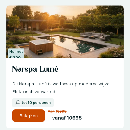
Nu met
€ 300
korting
Nørspa Lumé
De Nørspa Lumé is wellness op moderne wijze.
Elektrisch verwarmd.
tot 10 personen
Van
10995
Bekijken
vanaf
10695