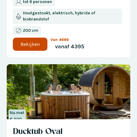
tot 6 personen
Houtgestookt, elektrisch, hybride of
biobrandstof
200 cm
Van
4695
Bekijken
vanaf
4395
Nu met
€ 300
korting
Ducktub Oval