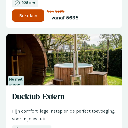
225 cm
Van
5995
Bekijken
vanaf
5695
Nu met
€ 300
korting
Ducktub Extern
Fijn comfort, lage instap en de perfect toevoeging
voor in jouw tuin!