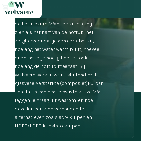
0
verwarmen. Maar er is een onderdeel
dat minstens zo belangrijk is, en dat is
de hottubkuip. Want de kuip kun je
zien als het hart van de hottub; het
zorgt ervoor dat je comfortabel zit,
hoelang het water warm blijft, hoeveel
onderhoud je nodig hebt en ook
hoelang de hottub meegaat. Bij
Welvaere werken we uitsluitend met
glasvezelversterkte (composiet)kuipen
- en dat is een heel bewuste keuze. We
leggen je graag uit waarom, en hoe
deze kuipen zich verhouden tot
alternatieven zoals acrylkuipen en
HDPE/LDPE-kunststofkuipen.