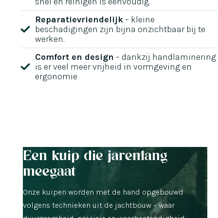
snel en reinigen is eenvoudig.
Reparatievriendelijk
– kleine
beschadigingen zijn bijna onzichtbaar bij te
werken.
Comfort en design
– dankzij handlaminering
is er veel meer vrijheid in vormgeving en
ergonomie
Een kuip die jarenlang
meegaat
Onze kuipen worden met de hand opgebouwd
volgens technieken uit de jachtbouw – waar