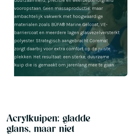
duurzaamheid, precisie en weerbestendigheid
vooropstaan. Geen massaproductie, maar
ambachtelijk vakwerk met hoogwaardige
materialen zoals BÜFA® Marine Gelcoat, VE-
barriercoat en meerdere lagen glasvezelversterkt
polyester. Strategisch aangebracht Coremat
zorgt daarbij voor extra comfort op de juiste
plekken. Het resultaat: een sterke, duurzame
kuip die is gemaakt om jarenlang mee te gaan.
Acrylkuipen: gladde
glans, maar niet