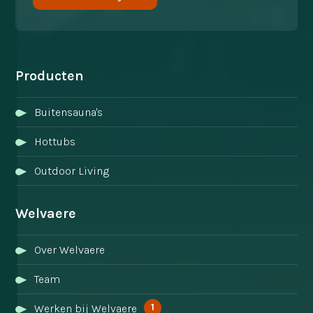
Producten
Buitensauna's
Hottubs
Outdoor Living
Welvaere
Over Welvaere
Team
1
Werken bij Welvaere