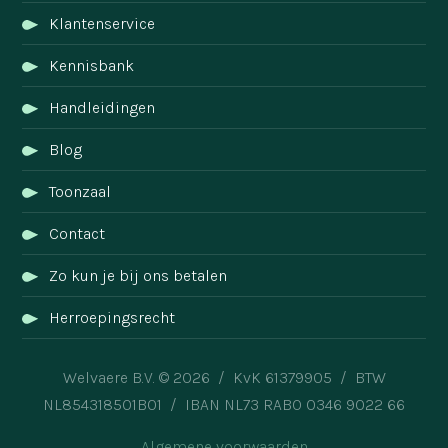
Klantenservice
Kennisbank
Handleidingen
Blog
Toonzaal
Contact
Zo kun je bij ons betalen
Herroepingsrecht
Welvaere B.V. © 2026 / KvK 61379905 / BTW
NL854318501B01 / IBAN NL73 RABO 0346 9022 66
Algemene voorwaarden