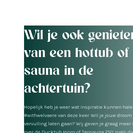
Wil je ook geniete
van een hottub of
sauna in de
achtertuin?
Hopelijk heb je weer wat inspiratie kunnen hale
#withwelvaere van deze keer. Wil je jouw droom
vervulling laten gaan? Wij geven je graag meer 
over de Ducktub Hjorn of Tønsauna 250 zoals die