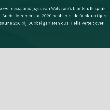
e wellnessparadijsjes van Welvaere’s klanten. Ik sprak
. Sinds de zomer van 2020 hebben zij de Ducktub Hjorn
sauna 250 bij. Dubbel genieten dus! Hella vertelt over