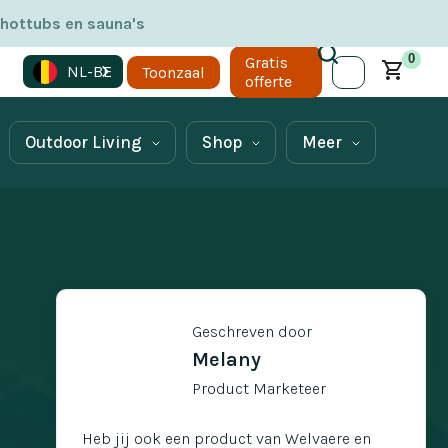
 hottubs en sauna's
0
Gratis
NL-BE
Toonzaal
offerte
Outdoor Living
Shop
Meer
Geschreven door
Melany
Product Marketeer
Heb jij ook een product van Welvaere en