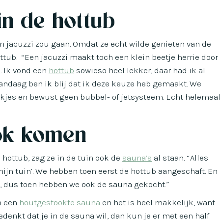
in de hottub
een jacuzzi zou gaan. Omdat ze echt wilde genieten van de
ttub. “Een jacuzzi maakt toch een klein beetje herrie door
. Ik vond een
hottub
sowieso heel lekker, daar had ik al
andaag ben ik blij dat ik deze keuze heb gemaakt. We
nkjes en bewust geen bubbel- of jetsysteem. Echt helemaa
ok komen
 hottub, zag ze in de tuin ook de
sauna’s
al staan. “Alles
n mijn tuin’. We hebben toen eerst de hottub aangeschaft. En
j, dus toen hebben we ook de sauna gekocht.”
en een
houtgestookte sauna
en het is heel makkelijk, want
edenkt dat je in de sauna wil, dan kun je er met een half