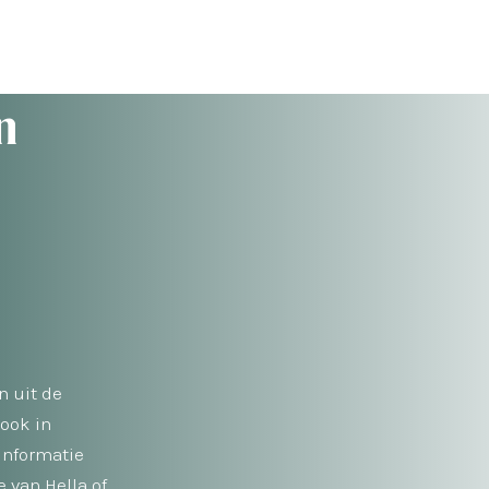
n
n uit de
 ook in
informatie
 van Hella of