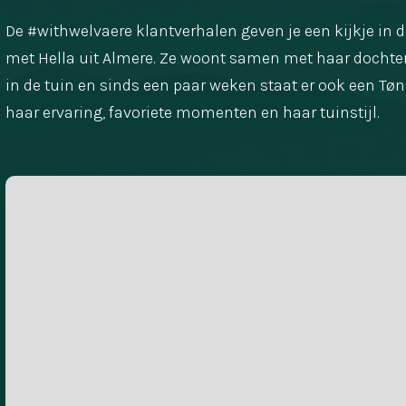
De #withwelvaere klantverhalen geven je een kijkje in d
met Hella uit Almere. Ze woont samen met haar dochter
in de tuin en sinds een paar weken staat er ook een Tøn
haar ervaring, favoriete momenten en haar tuinstijl.