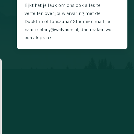
lijkt het je leuk om ons ook alles te
vertellen over jouw ervaring met de
Ducktub of Tønsauna? Stuur een mailtje
naar melany@welvaere.nl, dan maken we
een afspraak!