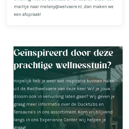
mailtje naar melany@welvaere.nl, dan maken we
een afspraak!
Geïnspireerd door deze
prachtige wellnesstuin?
Hopelijk heb je weer wat inspiratie kunnen halen
uit de #withwelvaere van deze keer. Wil je jouw
droom ook in vervulling laten gaan? Wij geven je
graag meer informatie over de Ducktubs en
Tønsauna’s in ons assortiment. Kom vrijblijvend
langs in ons Experience Center. Wij helpen je
graag!