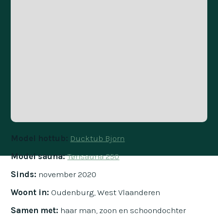
Model hottub:
Ducktub Bjorn
Model sauna:
Tønsauna 250
Sinds:
november 2020
Woont in:
Oudenburg, West Vlaanderen
Samen met:
haar man, zoon en schoondochter