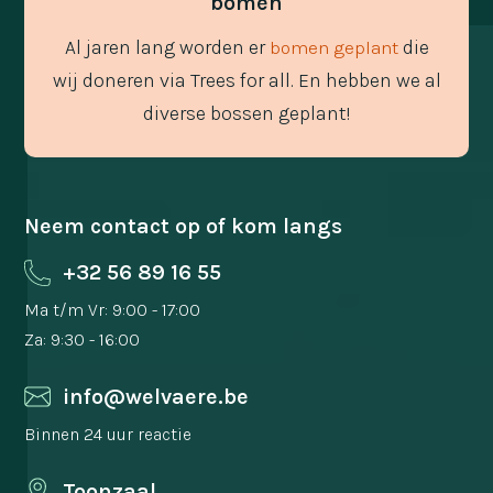
bomen
Al jaren lang worden er
die
bomen geplant
wij doneren via Trees for all. En hebben we al
diverse bossen geplant!
Neem contact op of kom langs
+32 56 89 16 55
Ma t/m Vr: 9:00 - 17:00
Za: 9:30 - 16:00
info@welvaere.be
Binnen 24 uur reactie
Toonzaal