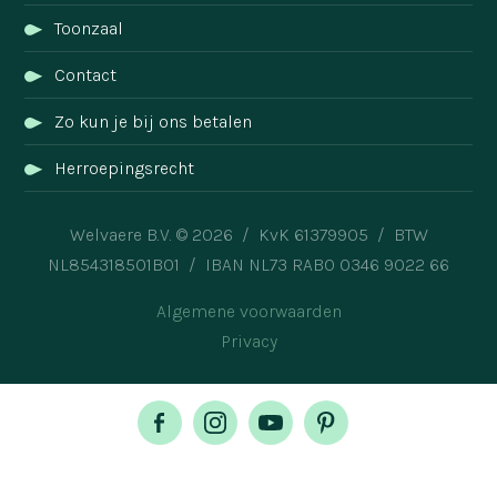
Toonzaal
Contact
Zo kun je bij ons betalen
Herroepingsrecht
Welvaere B.V. © 2026 / KvK 61379905 / BTW
NL854318501B01 / IBAN NL73 RABO 0346 9022 66
Algemene voorwaarden
Privacy