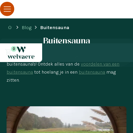
Blog
Buitensauna
Buitensauna
0
Ontdek nieuwsupdates en handige tips over
buitensauna's! Ontdek alles van de
voordelen van een
buitensauna
tot hoelang je in een
buitensauna
mag
zitten.