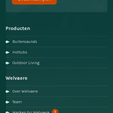
Producten
Buitensauna's
Hottubs
Outdoor Living
Welvaere
Over Welvaere
Team
1
Werken bij Welvaere