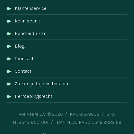
Klantenservice
Kennisbank
Handleidingen
Blog
Toonzaal
Contact
Zo kun je bij ons betalen
Herroepingsrecht
Welvaere B.V. © 2026 / KvK 61379905 / BTW
NL854318501B01 / IBAN NL73 RABO 0346 9022 66