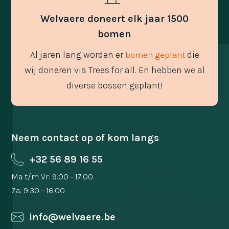
Welvaere doneert elk jaar 1500
bomen
Al jaren lang worden er
die
bomen geplant
wij doneren via Trees for all. En hebben we al
diverse bossen geplant!
Neem contact op of kom langs
+32 56 89 16 55
Ma t/m Vr: 9:00 - 17:00
Za: 9:30 - 16:00
info@welvaere.be