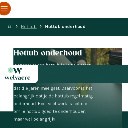
Hot tub
Hottub onderhoud
Hottub onderhoud
Wanneer er een hottub in je tuin staat
0
te blinken wil je natuurlijk dat deze
mooi blijft. En niet alleen mooi, ook
dat die jaren mee gaat. Daarvoor is het
belangrijk dat je de hottub regelmatig
onderhoud. Heel veel werk is het niet
om je hottub goed te onderhouden,
maar wel belangrijk!