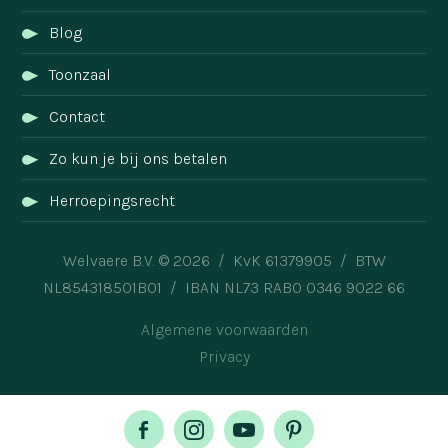
Blog
Toonzaal
Contact
Zo kun je bij ons betalen
Herroepingsrecht
Welvaere B.V. © 2026 / KvK 61379905 / BTW
NL854318501B01 / IBAN NL73 RABO 0346 9022 66
Algemene voorwaarden
Privacy