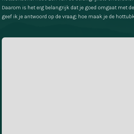
Daarom is het erg belangrijk dat je goed omgaat met d
geef ik je antwoord op de vraag; hoe maak je de hottu