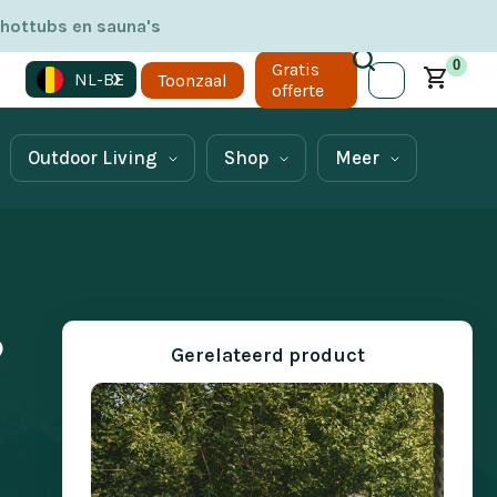
 hottubs en sauna's
0
Gratis
NL-BE
Toonzaal
offerte
Outdoor Living
Shop
Meer
?
Gerelateerd product
.