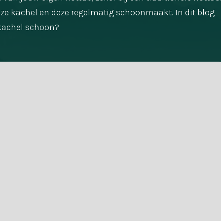
eze kachel en deze regelmatig schoonmaakt. In dit blog
bkachel schoon?