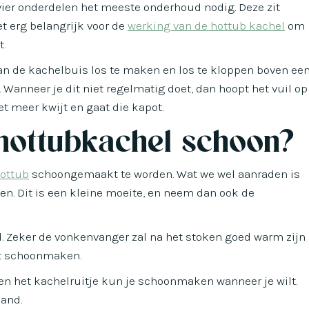
vier onderdelen het meeste onderhoud nodig. Deze zit
et erg belangrijk voor de
werking van de hottub kachel
om
t.
n de kachelbuis los te maken en los te kloppen boven ee
s. Wanneer je dit niet regelmatig doet, dan hoopt het vuil op
t meer kwijt en gaat die kapot.
hottubkachel schoon?
ottub
schoongemaakt te worden. Wat we wel aanraden is
n. Dit is een kleine moeite, en neem dan ook de
ld. Zeker de vonkenvanger zal na het stoken goed warm zijn
et schoonmaken.
en het kachelruitje kun je schoonmaken wanneer je wilt.
aand.