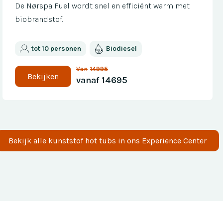
De Nørspa Fuel wordt snel en efficiënt warm met
biobrandstof.
tot 10 personen
Biodiesel
Van
14995
Bekijken
vanaf
14695
Bekijk alle
kunststof
hot tubs in ons Experience Center