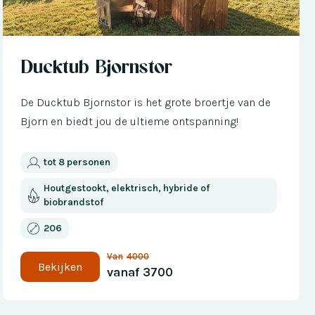
Nu met € 300 korting
Ducktub Bjornstor
De Ducktub Bjornstor is het grote broertje van de
Bjorn en biedt jou de ultieme ontspanning!
tot 8 personen
Houtgestookt, elektrisch, hybride of
biobrandstof
206
Van
4000
Bekijken
vanaf
3700