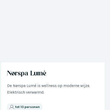
Nu met € 300 korting
Nørspa Lumé
De Nørspa Lumé is wellness op moderne wijze.
Elektrisch verwarmd.
tot 10 personen