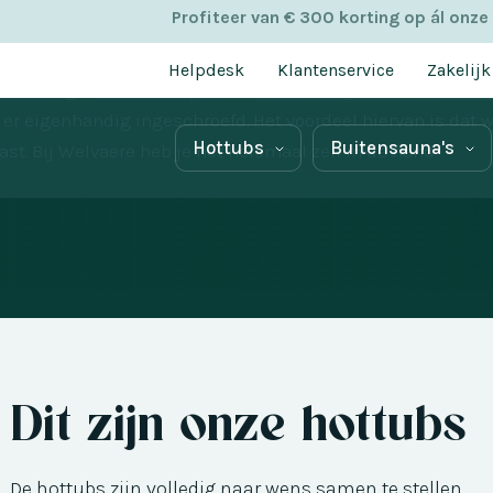
kheden
Profiteer van € 300 korting op ál onze
Helpdesk
Klantenservice
Zakelijk
e hand gemaakt. Elke plank wordt apart geselecteerd, ied
r eigenhandig ingeschroefd. Het voordeel hiervan is dat w
Hottubs
Buitensauna's
. Bij Welvaere heb je het helemaal zelf in de hand.
Dit zijn onze hottubs
De hottubs zijn volledig naar wens samen te stellen.