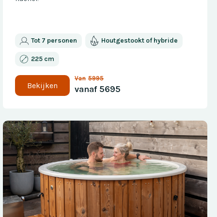
Tot 7 personen
Houtgestookt of hybride
225 cm
Van
5995
Bekijken
vanaf
5695