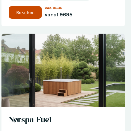
Van
9995
Bekijken
vanaf
9695
Nu met € 300 korting
Nørspa Fuel