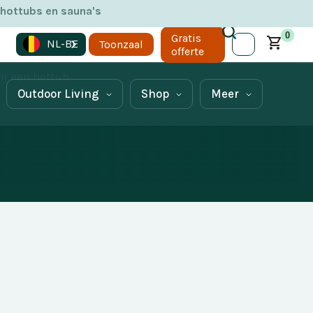
 hottubs en sauna's
0
Gratis
NL-BE
Toonzaal
offerte
er element
ij een hottub
Outdoor Living
Shop
Meer