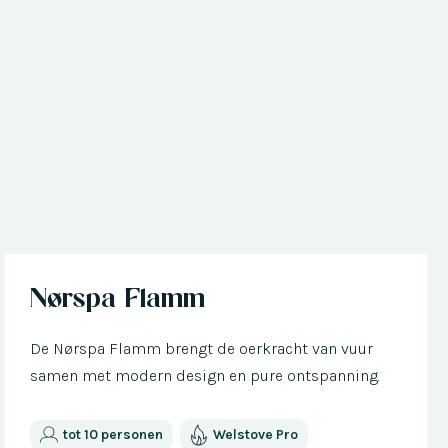
Nu met € 300 korting
Nørspa Flamm
De Nørspa Flamm brengt de oerkracht van vuur
samen met modern design en pure ontspanning.
tot 10 personen
Welstove Pro