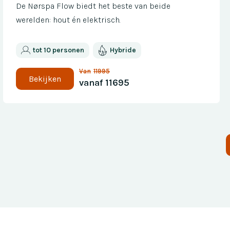
De Nørspa Flow biedt het beste van beide
werelden: hout én elektrisch.
tot 10 personen
Hybride
Van
11995
Bekijken
vanaf
11695