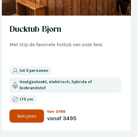
Nu met € 300 korting
Ducktub Bjorn
Met stip de favoriete hottub van onze fans.
tot 5 personen
Houtgestookt, elektrisch, hybride of
biobrandstof
175 cm
Van
3795
Bekijken
vanaf
3495