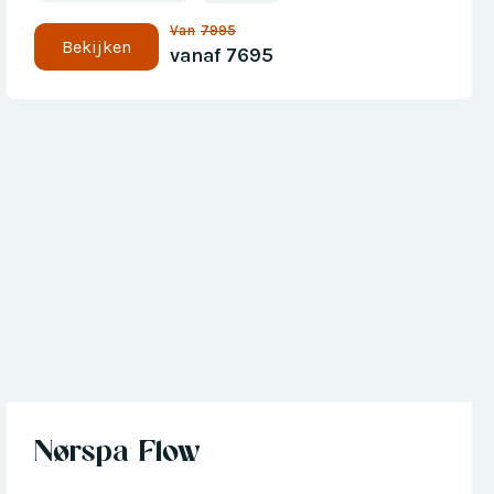
Van
7995
Bekijken
vanaf
7695
Nu met € 300 korting
Nørspa Flow