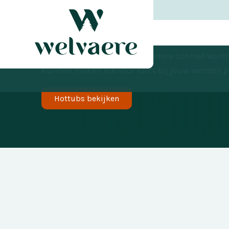
Hottub mogelij
Iedere Ducktub hottub wordt bij Welvaere met d
handmatig gemonteerd en iedere schroef wordt e
kunnen maken die voor 100% bij jouw wensen past
Hottubs bekijken