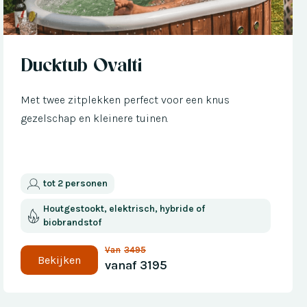
Nu met € 300 korting
Ducktub Ovalti
Met twee zitplekken perfect voor een knus
gezelschap en kleinere tuinen.
tot 2 personen
Houtgestookt, elektrisch, hybride of
biobrandstof
Van
3495
Bekijken
vanaf
3195