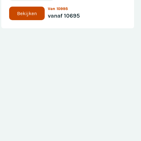
Van
10995
Bekijken
vanaf
10695