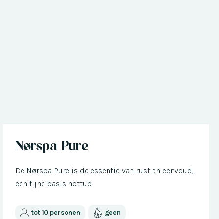
Nu met € 300 korting
Nørspa Pure
De Nørspa Pure is de essentie van rust en eenvoud,
een fijne basis hottub.
tot 10 personen
geen