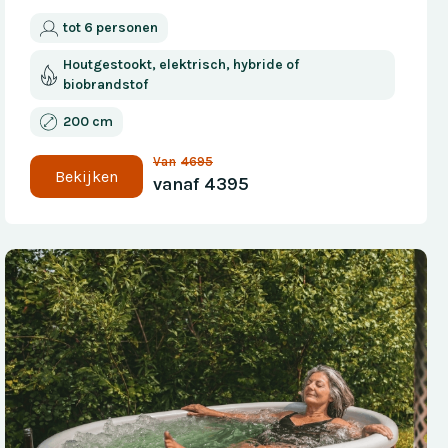
tot 6 personen
Houtgestookt, elektrisch, hybride of
biobrandstof
200 cm
Van
4695
Bekijken
vanaf
4395