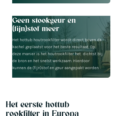
Geen stookgeur en
(fijn)stof meer
Het hottub houtrookfilter wordt direct boven de
kachel geplaatst voor het beste resultaat. Op
deze manier is het houtrookfilter het dichtst bij
de bron en het snelst werkzaam. Hierdoor
kunnen de (fijn)stof en geur aangepakt worden.
Het eerste hottub
rookfilter in Europa