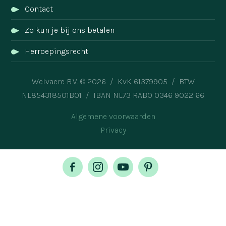
Contact
Zo kun je bij ons betalen
Herroepingsrecht
Welvaere B.V. © 2026 / KvK 61379905 / BTW
NL854318501B01 / IBAN NL73 RABO 0346 9022 66
Algemene voorwaarden
Privacy