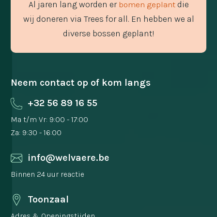
Al jaren lang worden er
die
bomen geplant
wij doneren via Trees for all. En hebben we al
diverse bossen geplant!
Neem contact op of kom langs
+32 56 89 16 55
Ma t/m Vr: 9:00 - 17:00
Za: 9:30 - 16:00
info@welvaere.be
Binnen 24 uur reactie
Toonzaal
Adres & Openingstijden