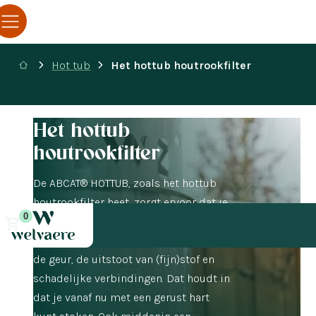
Hot tub
Het hottub houtrookfilter
Het hottub
houtrookfilter
De ABCAT® HOTTUB, zoals het hottub
houtrookfilter heet, zorgt ervoor dat je
0
met minder uitstoot kunt stoken. Het
houtrookfilter op de kachel vermindert
de geur, de uitstoot van (fijn)stof en
schadelijke verbindingen. Dat houdt in
dat je vanaf nu met een gerust hart