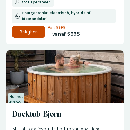
tot 10 personen
Houtgestookt, elektrisch, hybride of
biobrandstof
Van
5995
Bekijken
vanaf
5695
Nu met
€ 300
korting
Ducktub Bjorn
Met stip de favoriete hottub van onze fans.