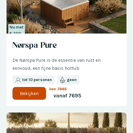
Nu met
€ 300
korting
Nørspa Pure
De Nørspa Pure is de essentie van rust en
eenvoud, een fijne basis hottub.
tot 10 personen
geen
Van
7995
Bekijken
vanaf
7695