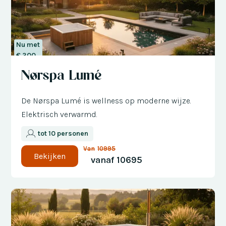
Nu met
€ 300
korting
Nørspa Lumé
De Nørspa Lumé is wellness op moderne wijze.
Elektrisch verwarmd.
tot 10 personen
Van
10995
Bekijken
vanaf
10695