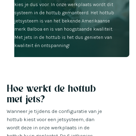
kies je dus voor. In onze werkplaats wordt dit
systeem in de hottub gemonteerd. Het hottub
jetsysteem is van het bekende Amerikaanse
merk Balboa en is van hoogstaande kwaliteit.
Met jets in de hottub is het dus genieten van
kwaliteit én ontspanning!
Hoe werkt de hottub
met jets?
Wanneer je tijdens de configuratie van je
hottub kiest voor een jetsysteem, dan
wordt deze in onze werkplaats in de
hottub kuip geplaatst. De 6 jetkopjes