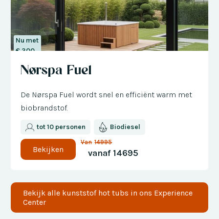
Nu met
€ 300
korting
Nørspa Fuel
De Nørspa Fuel wordt snel en efficiënt warm met
biobrandstof.
tot 10 personen
Biodiesel
Van
14995
Bekijken
vanaf
14695
Bekijk alle
kunststof
hot tubs in ons Experience
Center