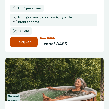
tot 5 personen
Houtgestookt, elektrisch, hybride of
biobrandstof
175 cm
Van
3795
Bekijken
vanaf
3495
Nu met
€ 300
korting