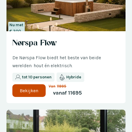
Nu met
€ 300
korting
Nørspa Flow
De Nørspa Flow biedt het beste van beide
werelden: hout én elektrisch.
tot 10 personen
Hybride
Van
11995
Bekijken
vanaf
11695