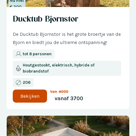
Nu met
€ 300
korting
Ducktub Bjornstor
De Ducktub Bjornstor is het grote broertje van de
Bjorn en biedt jou de ultieme ontspanning!
tot 8 personen
Houtgestookt, elektrisch, hybride of
biobrandstof
206
Van
4000
Bekijken
vanaf
3700