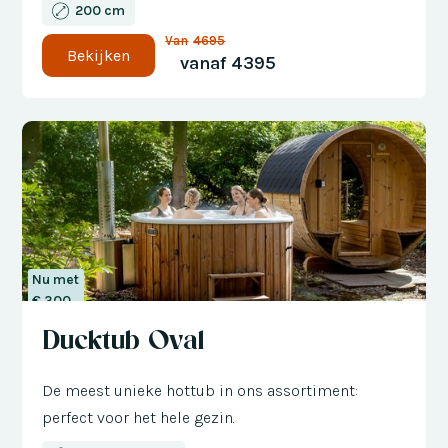
200 cm
Van
4695
Bekijken
vanaf
4395
Nu met
€ 300
korting
Ducktub Oval
De meest unieke hottub in ons assortiment:
perfect voor het hele gezin.