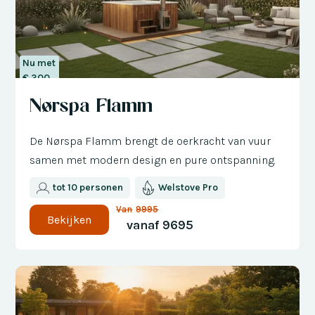
Nu met
€ 300
korting
Nørspa Flamm
De Nørspa Flamm brengt de oerkracht van vuur
samen met modern design en pure ontspanning.
tot 10 personen
Welstove Pro
Van
9995
Bekijken
vanaf
9695