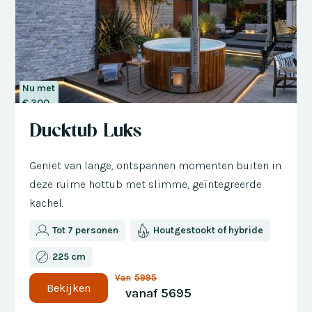
Nu met
€ 300
korting
Ducktub Luks
Geniet van lange, ontspannen momenten buiten in
deze ruime hottub met slimme, geïntegreerde
kachel.
Tot 7 personen
Houtgestookt of hybride
225 cm
Van
5995
Bekijken
vanaf
5695