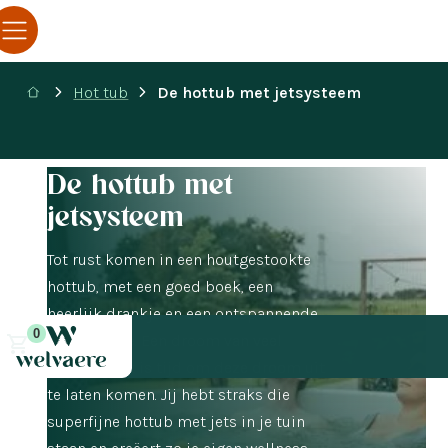
Hot tub
De hottub met jetsysteem
De hottub met
jetsysteem
Tot rust komen in een houtgestookte
hottub, met een goed boek, een
heerlijk drankje en een ontspannende
0
rugmassage. Een droom van veel
mensen. Het is tijd om deze droom uit
te laten komen. Jij hebt straks die
superfijne hottub met jets in je tuin