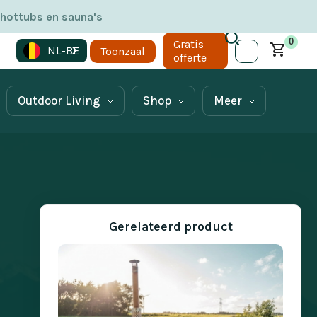
 hottubs en sauna's
0
Gratis
NL-BE
Toonzaal
offerte
Outdoor Living
Shop
Meer
Gerelateerd product