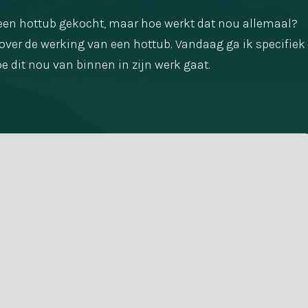
 een hottub gekocht, maar hoe werkt dat nou allemaal?
 over de werking van een hottub. Vandaag ga ik specifiek
e dit nou van binnen in zijn werk gaat.