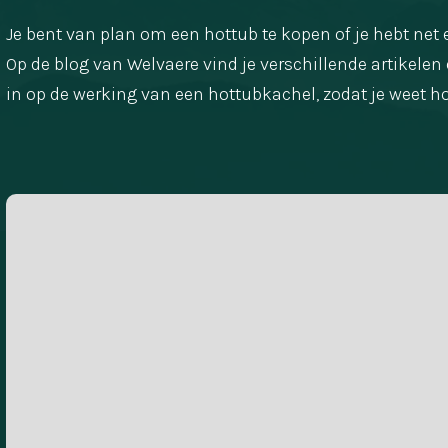
Je bent van plan om een hottub te kopen of je hebt net
Op de blog van Welvaere vind je verschillende artikelen
in op de werking van een hottubkachel, zodat je weet ho