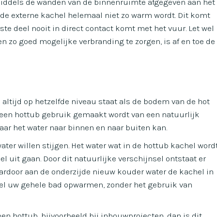
middels de wanden van de binnenruimte afgegeven aan het
n de externe kachel helemaal niet zo warm wordt. Dit komt
ste deel nooit in direct contact komt met het vuur. Let wel
n zo goed mogelijke verbranding te zorgen, is af en toe de
 altijd op hetzelfde niveau staat als de bodem van de hot
n een hottub gebruik gemaakt wordt van een natuurlijk
waar het water naar binnen en naar buiten kan.
ter willen stijgen. Het water wat in de hottub kachel word
 uit gaan. Door dit natuurlijke verschijnsel ontstaat er
aardoor aan de onderzijde nieuw kouder water de kachel in
el uw gehele bad opwarmen, zonder het gebruik van
een hottub, bijvoorbeeld bij inbouwprojecten, dan is dit