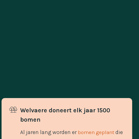
Welvaere doneert elk jaar 1500 
bomen
Al jaren lang worden er
die
bomen geplant