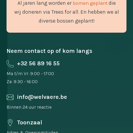
Al jaren lang worden er
die
bomen geplant
wij doneren via Trees for all. En hebben we al
diverse bossen geplant!
Neem contact op of kom langs
+32 56 89 16 55
Ma t/m Vr: 9:00 - 17:00
Za: 9:30 - 16:00
info@welvaere.be
Binnen 24 uur reactie
Toonzaal
Adres & Openingstijden