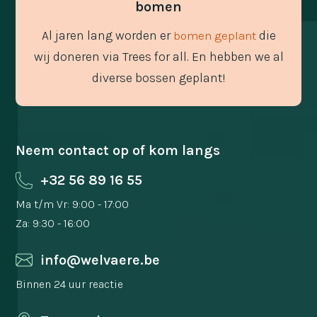
bomen
Al jaren lang worden er
die
bomen geplant
wij doneren via Trees for all. En hebben we al
diverse bossen geplant!
Neem contact op of kom langs
+32 56 89 16 55
Ma t/m Vr: 9:00 - 17:00
Za: 9:30 - 16:00
info@welvaere.be
Binnen 24 uur reactie