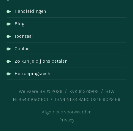
Handleidingen
Blog
Toonzaal
Contact
Zo kun je bij ons betalen
Herroepingsrecht
Welvaere B.V. © 2026 / KvK 61379905 / BTW
NL854318501B01 / IBAN NL73 RABO 0346 9022 66
Algemene voorwaarden
Privacy