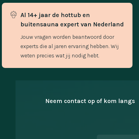
Al 14+ jaar de hottub en 
buitensauna expert van Nederland
Jouw vragen worden beantwoord door
experts die al jaren ervaring hebben. Wij
weten precies wat jij nodig hebt.
Neem contact op of kom langs