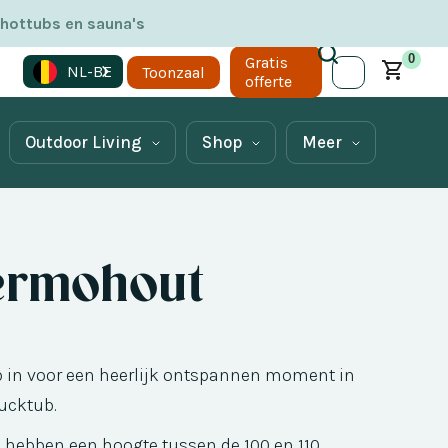
 hottubs en sauna's
0
Gratis
NL-BE
Toonzaal
offerte
Outdoor Living
Shop
Meer
ermohout
b in voor een heerlijk ontspannen moment in
ucktub.
 hebben een hoogte tussen de 100 en 110