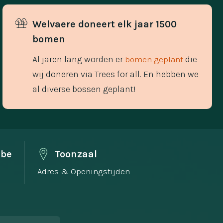
Welvaere doneert elk jaar 1500 
bomen
Al jaren lang worden er
die
bomen geplant
wij doneren via Trees for all. En hebben we
al diverse bossen geplant!
.be
Toonzaal
Adres & Openingstijden