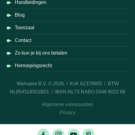
Handleidingen
Blog
Toonzaal
Contact
Zo kun je bij ons betalen
Herroepingsrecht
Welvaere B.V. © 2026 / KvK 61379905 / BTW
NL854318501B01 / IBAN NL73 RABO 0346 9022 66
Algemene voorwaarden
Privacy