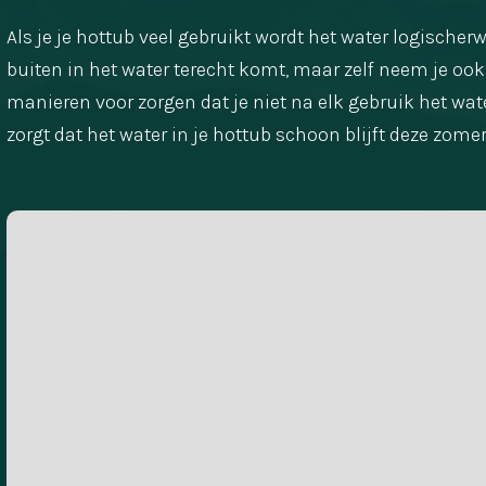
Als je je hottub veel gebruikt wordt het water logischerw
buiten in het water terecht komt, maar zelf neem je ook 
manieren voor zorgen dat je niet na elk gebruik het water
zorgt dat het water in je hottub schoon blijft deze zomer