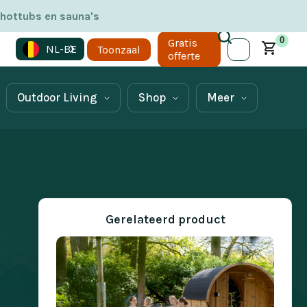
 hottubs en sauna's
0
Gratis
NL-BE
Toonzaal
offerte
Outdoor Living
Shop
Meer
Gerelateerd product