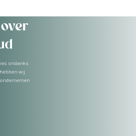
 over
ud
 vies ondanks
 hebben wij
nt ondernemen