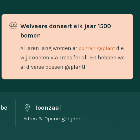
Welvaere doneert elk jaar 1500 
bomen
Al jaren lang worden er
die
bomen geplant
wij doneren via Trees for all. En hebben we
al diverse bossen geplant!
.be
Toonzaal
Adres & Openingstijden