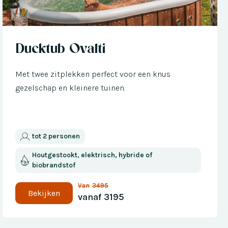
Nu met € 300 korting
Ducktub Ovalti
Met twee zitplekken perfect voor een knus
gezelschap en kleinere tuinen.
tot 2 personen
Houtgestookt, elektrisch, hybride of
biobrandstof
Van
3495
Bekijken
vanaf
3195