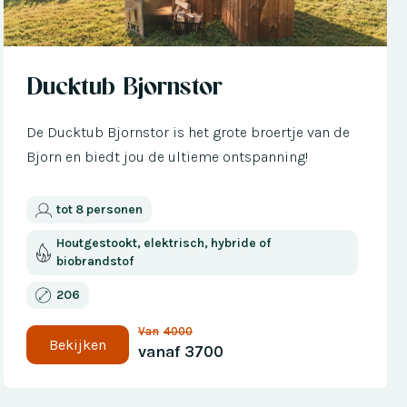
Nu met € 300 korting
Ducktub Bjornstor
De Ducktub Bjornstor is het grote broertje van de
Bjorn en biedt jou de ultieme ontspanning!
tot 8 personen
Houtgestookt, elektrisch, hybride of
biobrandstof
206
Van
4000
Bekijken
vanaf
3700