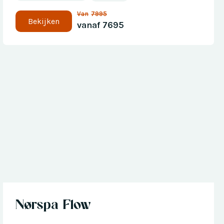
Van
7995
Bekijken
vanaf
7695
Nu met € 300 korting
Nørspa Flow