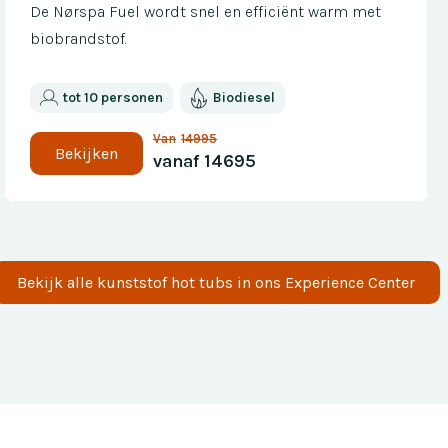
De Nørspa Fuel wordt snel en efficiënt warm met
biobrandstof.
tot 10 personen
Biodiesel
Van
14995
Bekijken
vanaf
14695
Bekijk alle
kunststof
hot tubs in ons Experience Center