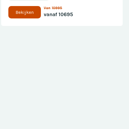
Van
10995
Bekijken
vanaf
10695