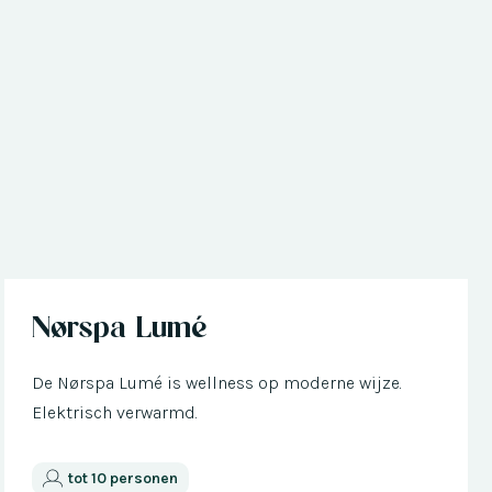
Nu met € 300 korting
Nørspa Lumé
De Nørspa Lumé is wellness op moderne wijze.
Elektrisch verwarmd.
tot 10 personen