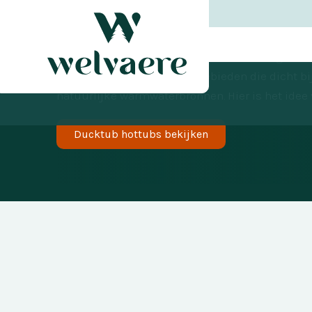
Wat is een hott
Lang geleden werden er al houten baden gemaa
geschiedenis en komt uit gebieden die dicht bij
natuurlijke warmwaterbronnen. Hier is het idee
Ducktub hottubs bekijken