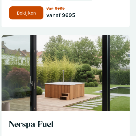
Van
9995
Bekijken
vanaf
9695
Nu met € 300 korting
Nørspa Fuel