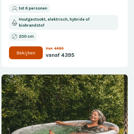
tot 6 personen
Houtgestookt, elektrisch, hybride of
biobrandstof
200 cm
Van
4695
Bekijken
vanaf
4395