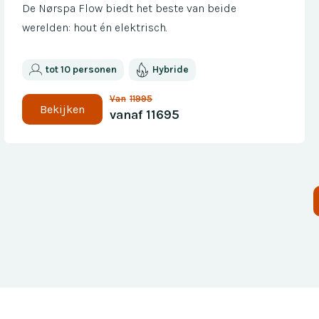
De Nørspa Flow biedt het beste van beide
werelden: hout én elektrisch.
tot 10 personen
Hybride
Van
11995
Bekijken
vanaf
11695