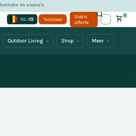
 hottubs en sauna's
0
Gratis
NL-BE
Toonzaal
offerte
nt een lange
k aan
Outdoor Living
Shop
Meer