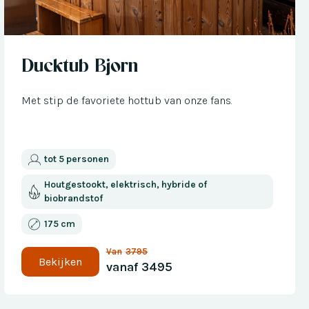
Nu met € 300 korting
Ducktub Bjorn
Met stip de favoriete hottub van onze fans.
tot 5 personen
Houtgestookt, elektrisch, hybride of
biobrandstof
175 cm
Van
3795
Bekijken
vanaf
3495