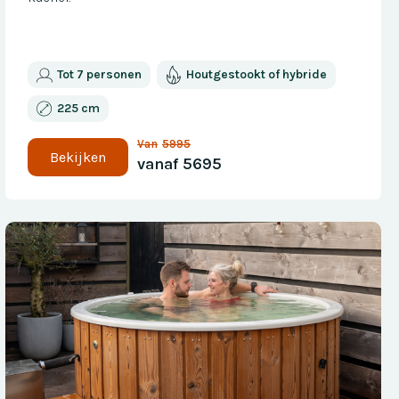
Tot 7 personen
Houtgestookt of hybride
225 cm
Van
5995
Bekijken
vanaf
5695