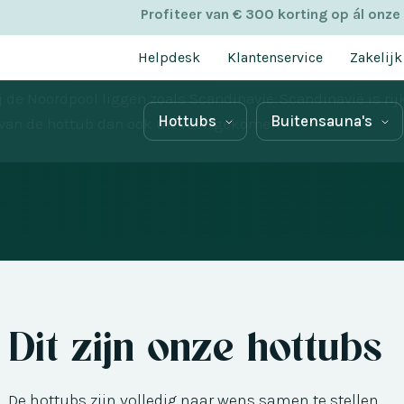
ub?
Profiteer van € 300 korting op ál onze
Helpdesk
Klantenservice
Zakelijk
kt die verwarmd werden met een houtkachel. De hottub ke
 de Noordpool liggen zoals Scandinavië. Scandinavië is rij
Hottubs
Buitensauna's
 van de hottub dan ook uit voortgekomen.
Dit zijn onze hottubs
De hottubs zijn volledig naar wens samen te stellen.