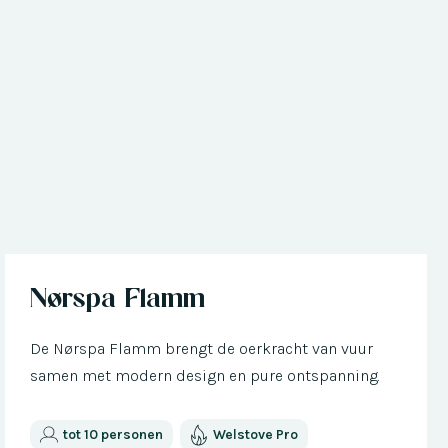
Nu met € 300 korting
Nørspa Flamm
De Nørspa Flamm brengt de oerkracht van vuur
samen met modern design en pure ontspanning.
tot 10 personen
Welstove Pro