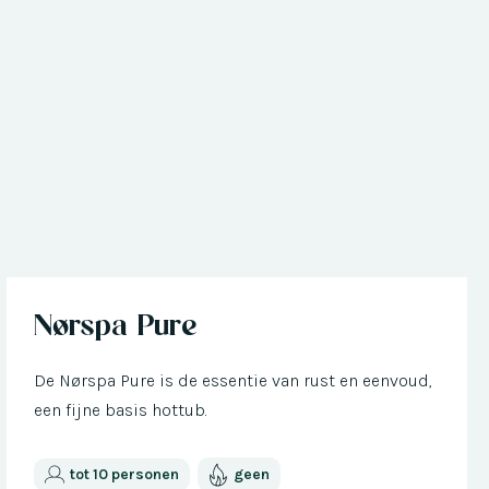
Nu met € 300 korting
Nørspa Pure
De Nørspa Pure is de essentie van rust en eenvoud,
een fijne basis hottub.
tot 10 personen
geen