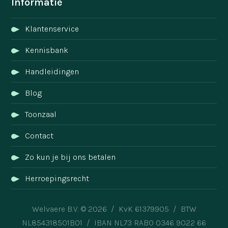
Informatie
Klantenservice
Kennisbank
Handleidingen
Blog
Toonzaal
Contact
Zo kun je bij ons betalen
Herroepingsrecht
Welvaere B.V. © 2026 / KvK 61379905 / BTW
NL854318501B01 / IBAN NL73 RABO 0346 9022 66