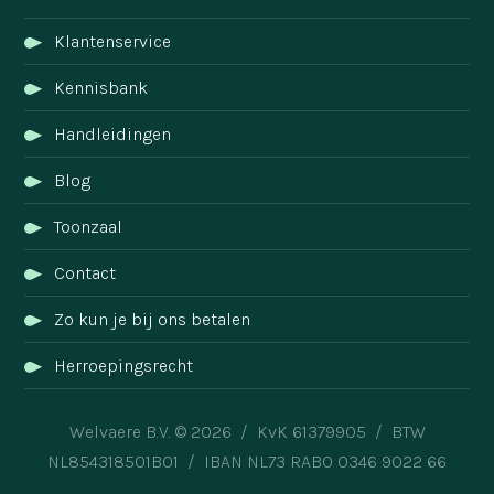
Klantenservice
Kennisbank
Handleidingen
Blog
Toonzaal
Contact
Zo kun je bij ons betalen
Herroepingsrecht
Welvaere B.V. © 2026 / KvK 61379905 / BTW
NL854318501B01 / IBAN NL73 RABO 0346 9022 66