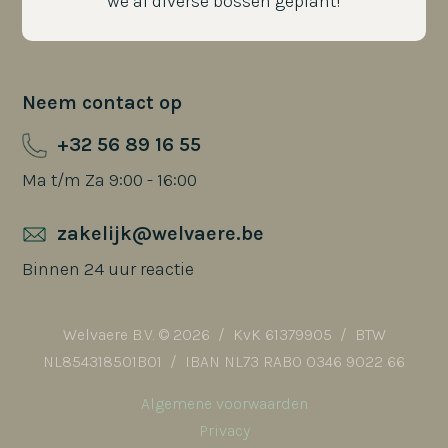
we al diverse bossen geplant!
Neem contact op
+32 56 89 16 55
Ma t/m Za 9:00 - 16:00
zakelijk@welvaere.be
Binnen 24 uur reactie
Welvaere B.V. © 2026 / KvK 61379905 / BTW
NL854318501B01 / IBAN NL73 RABO 0346 9022 66
Algemene voorwaarden
Privacy