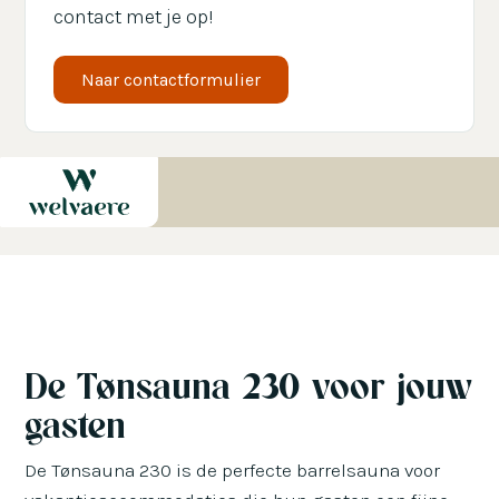
contact met je op!
Ik ga ermee akkoord om berichten te
Naar contactformulier
ontvangen van Welvaere.*
De Tønsauna 230 voor jouw
gasten
De Tønsauna 230 is de perfecte barrelsauna voor