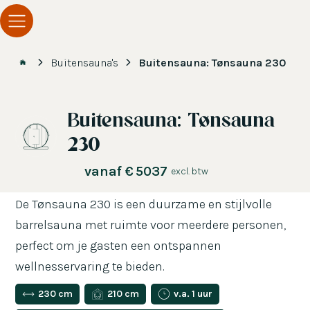
Buitensauna's
Buitensauna: Tønsauna 230
Buitensauna: Tønsauna
230
vanaf
€
5037
excl. btw
De Tønsauna 230 is een duurzame en stijlvolle
barrelsauna met ruimte voor meerdere personen,
perfect om je gasten een ontspannen
wellnesservaring te bieden.
230 cm
210 cm
v.a. 1 uur