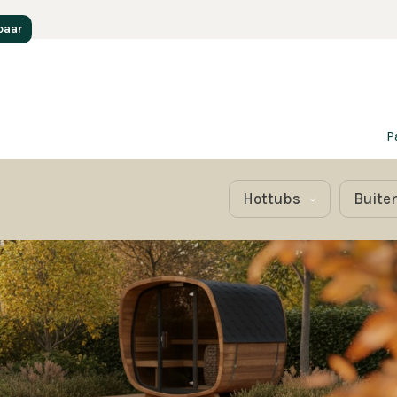
baar
P
Hottubs
Buite