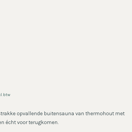
l. btw
 strakke opvallende buitensauna van thermohout met
ten écht voor terugkomen.