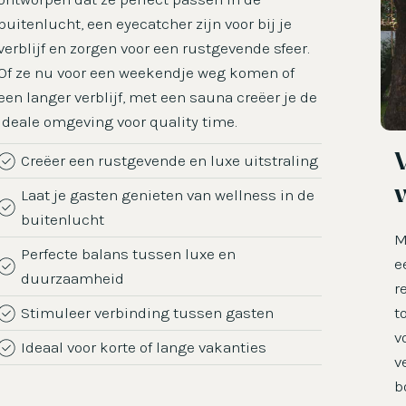
buitenlucht, een eyecatcher zijn voor bij je
verblijf en zorgen voor een rustgevende sfeer.
Of ze nu voor een weekendje weg komen of
een langer verblijf, met een sauna creëer je de
ideale omgeving voor quality time.
V
Creëer een rustgevende en luxe uitstraling
v
Laat je gasten genieten van wellness in de
buitenlucht
M
Perfecte balans tussen luxe en
e
duurzaamheid
r
Stimuleer verbinding tussen gasten
t
v
Ideaal voor korte of lange vakanties
v
b