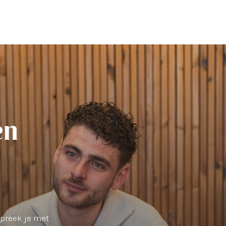
en
spreek je met