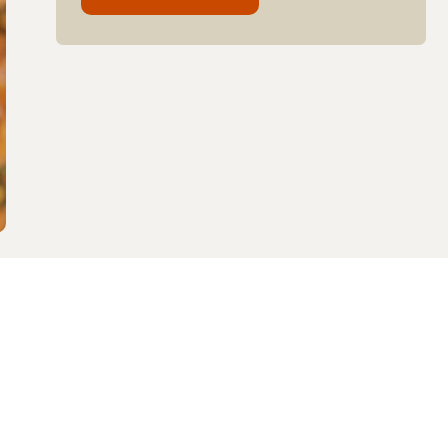
E-mail*
Voornaam
Achternaam
Taal
Ik ga ermee akkoord om berichten te
ontvangen van Welvaere.*